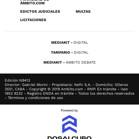
ÁMBITO.COM
EDICTOS JUDICIALES
MULTAS
LICITACIONES
MEDIAKIT
DIGITAL
TARIFARIO
DIGITAL
MEDIAKIT
AMBITO DEBATE
Edición N9413
Director: Gabriel Morini - Propietario: Nefir S.A. - Domicilio: Olleros
3551, CABA - Copyright © 2019 Ambito.com - RNPI En trámite - Issn
1852 9232 - Registro DNDA en trámite - Todos los derechos reservados
- Términos y condiciones de uso