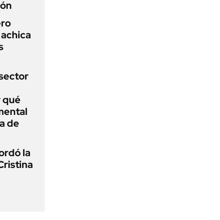
ión
ero
 achica
s
sector
r qué
mental
a de
ordó la
Cristina