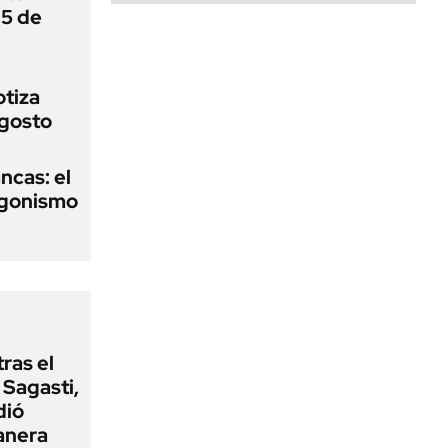
 5 de
otiza
agosto
ncas: el
agonismo
tras el
Sagasti,
dió
anera