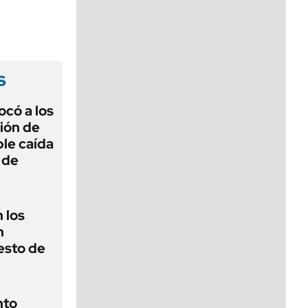
viernes de 10 a 18
s
ocó a los
ión de
ble caída
y de
 los
n
resto de
nto