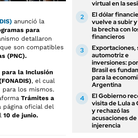
virtual en la ses
El dólar financi
NDIS)
anunció la
vuelve a subir y
la brecha con lo
ogramas para
financieros
anismo detallaron
n que son compatibles
Exportaciones, 
automotriz e
as (PNC).
inversiones: po
Brasil es funda
para la Inclusión
para la economí
(FONADIS)
, el cual
Argentina
o para los mismos.
El Gobierno rec
taforma
Trámites a
visita de Lula a 
 página oficial del
y rechazó las
el
10 de junio.
acusaciones de
injerencia