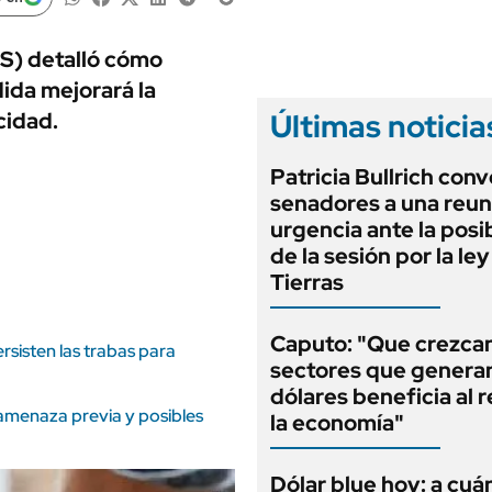
ANUARIO 2025
LIFESTYLE
EDICIÓN IMPRESA
AUTOS
S) detalló cómo
dida mejorará la
Últimas noticia
cidad.
Patricia Bullrich conv
senadores a una reun
urgencia ante la posi
de la sesión por la le
Tierras
Caputo: "Que crezcan
rsisten las trabas para
sectores que genera
dólares beneficia al 
 amenaza previa y posibles
la economía"
Dólar blue hoy: a cuá