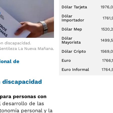
Dólar Tarjeta
1976,
Dólar
1761,
Importador
Dólar Mep
1520,
Dólar
1499,
Mayorista
n discapacidad.
Gentileza La Nueva Mañana.
Dólar Cripto
1569,
Euro
1766,
ional de
Euro Informal
1764,
n discapacidad
 para personas con
l desarrollo de las
utonomía personal y la