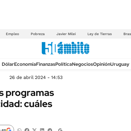
Empleo
Pobreza
Javier Milei
Ley de Tierras
Bras
Anuario autos 2026
Dólar
Economía
Finanzas
Política
Negocios
Opinión
Uruguay
TECNOLOGÍA
NOVEDADES FISCA
MÉXICO
26 de abril 2024 - 14:53
EDICTOS JUDICIAL
OPINIÓN
vos programas
MULTAS
MUNDO
idad: cuáles
LICITACIONES
INFORMACIÓN GENERAL
CUADROS TARIFAR
ESPECTÁCULOS
RECALL
DEPORTES
 en