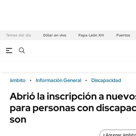
Temas del día
Dólar en vivo
Papa León XIV
Puertos
NEGOCIOS
ÚLTIMAS NOTICIAS
Especiales Ámbito
ECONOMÍA
ámbito
Información General
Discapacidad
Real Estate
Banco de Datos
Abrió la inscripción a nue
Sustentabilidad
Campo
para personas con discapac
Seguros
FINANZAS
ENERGY REPORT
son
Dólar
POLÍTICA
Mercados
+
Agregar ámbito
Nacional