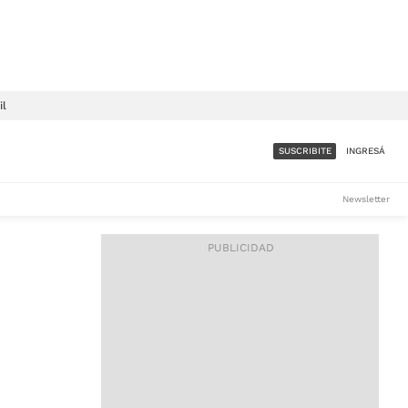
il
SUSCRIBITE
INGRESÁ
SUMATE A LA COMUNIDAD
Newsletter
DE ÁMBITO
LES
ACCESO FULL - $1.800/MES
ES
CORPORATIVO - CONSULTAR
Si tenés dudas comunicate
con nosotros a
IOS
suscripciones@ambito.com.ar
Llamanos al (54) 11 4556-
9147/48 o
al (54) 11 4449-3256 de lunes a