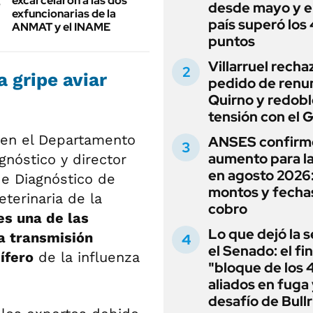
excarcelaron a las dos
desde mayo y el
exfuncionarias de la
país superó los
ANMAT y el INAME
puntos
Villarruel recha
 gripe aviar
pedido de renu
Quirno y redobl
tensión con el 
 en el Departamento
ANSES confirm
aumento para l
gnóstico y director
en agosto 2026
de Diagnóstico de
montos y fecha
terinaria de la
cobro
s una de las
Lo que dejó la s
a transmisión
el Senado: el fin
ífero
de la influenza
"bloque de los 
aliados en fuga 
desafío de Bullr