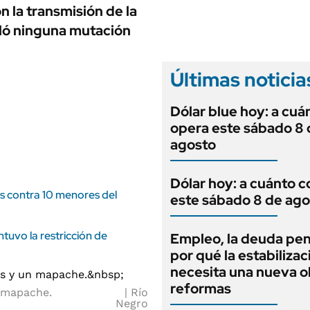
ANUARIO 2025
 la transmisión de la
LIFESTYLE
EDICIÓN IMPRESA
eló ninguna mutación
AUTOS
Últimas noticia
Dólar blue hoy: a cuá
opera este sábado 8 
agosto
Dólar hoy: a cuánto c
es contra 10 menores del
este sábado 8 de ago
tuvo la restricción de
Empleo, la deuda pen
por qué la estabilizac
necesita una nueva o
reformas
un mapache.
Río
Negro