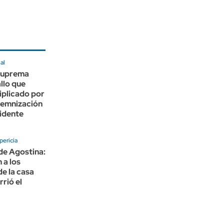
al
Suprema
allo que
iplicado por
ndemnización
idente
pericia
de Agostina:
 a los
de la casa
rió el