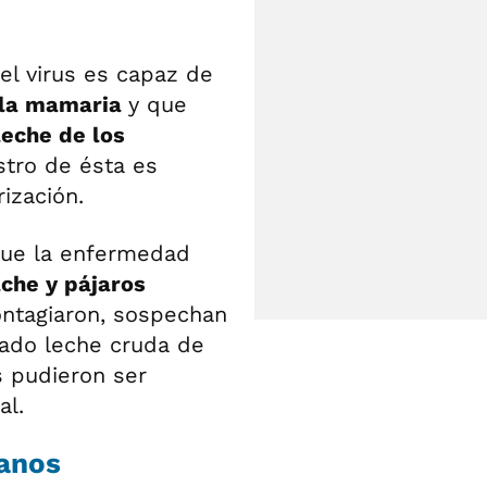
el virus es capaz de
dula mamaria
y que
leche de los
stro de ésta es
ización.
que la enfermedad
che y pájaros
ontagiaron, sospechan
ado leche cruda de
s pudieron ser
al.
manos