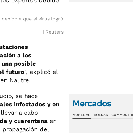
debido a que el virus logró
Reuters
utaciones
ación a los
 una posible
el futuro
", explicó el
 en Nautre.
udio, se hace
Mercados
males infectados y en
llevar a cabo
MONEDAS
BOLSAS
COMMODITI
da y cuarentena
en
a propagación del