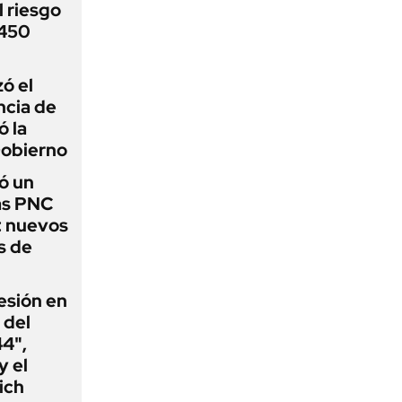
 riesgo
 450
zó el
ncia de
ó la
Gobierno
ó un
as PNC
: nuevos
s de
esión en
 del
44",
y el
ich