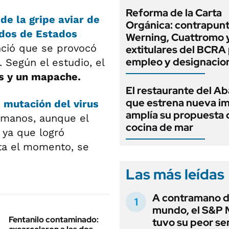
Reforma de la Carta
de la gripe aviar de
Orgánica: contrapunt
ados de Estados
Werning, Cuattromo 
nció que se provocó
extitulares del BCRA 
empleo y designacio
. Según el estudio, el
os y un mapache.
El restaurante del A
que estrena nueva i
a
mutación del virus
amplía su propuesta 
umanos, aunque el
cocina de mar
 ya que logró
sta el momento, se
Las más leídas
A contramano d
mundo, el S&P 
Fentanilo contaminado:
tuvo su peor s