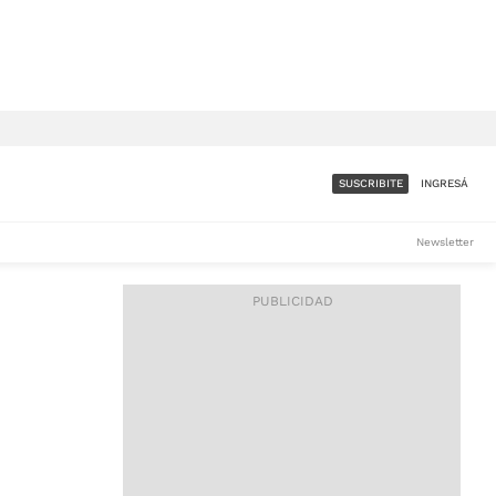
SUSCRIBITE
INGRESÁ
SUMATE A LA COMUNIDAD
Newsletter
DE ÁMBITO
LES
ACCESO FULL - $1.800/MES
ES
CORPORATIVO - CONSULTAR
Si tenés dudas comunicate
con nosotros a
IOS
suscripciones@ambito.com.ar
Llamanos al (54) 11 4556-
9147/48 o
al (54) 11 4449-3256 de lunes a