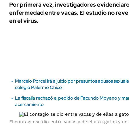
ÁMBITO DEBATE
Por primera vez, investigadores evidenciaron
Municipios
enfermedad entre vacas. El estudio no rev
MEDIAKIT AMBITO DEBATE
URUGUAY
en el virus.
Marcelo Porcel irá a juicio por presuntos abusos sexual
colegio Palermo Chico
La fiscalía rechazó el pedido de Facundo Moyano y man
acercamiento
El contagio se dio entre vacas y de ellas a gatos y 