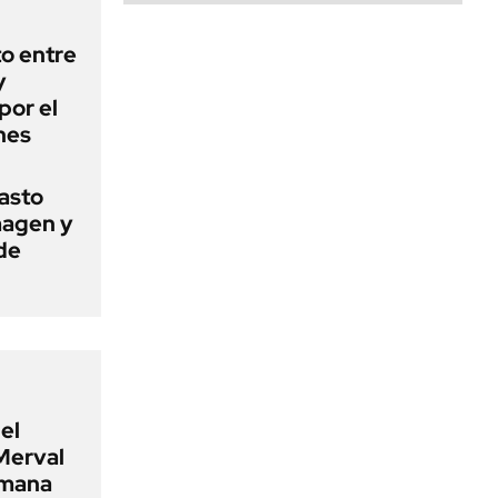
o entre
y
por el
nes
basto
magen y
de
el
Merval
emana