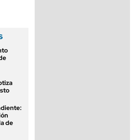
viernes de 10 a 18
s
nto
de
otiza
sto
diente:
ión
la de