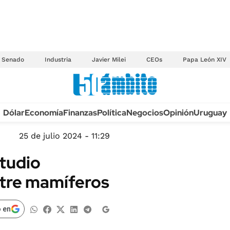
Senado
Industria
Javier Milei
CEOs
Papa León XIV
Anuario autos 2026
Dólar
Economía
Finanzas
Política
Negocios
Opinión
Uruguay
TECNOLOGÍA
NOVEDADES FISCA
MÉXICO
25 de julio 2024 - 11:29
EDICTOS JUDICIAL
OPINIÓN
studio
MULTAS
MUNDO
ntre mamíferos
LICITACIONES
INFORMACIÓN GENERAL
CUADROS TARIFAR
ESPECTÁCULOS
 en
RECALL
DEPORTES