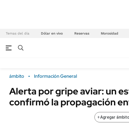
Temas del día
Dólar en vivo
Reservas
Morosidad
NEGOCIOS
ÚLTIMAS NOTICIAS
Especiales Ámbito
ECONOMÍA
ámbito
Información General
Real Estate
Banco de Datos
Alerta por gripe aviar: un e
Sustentabilidad
Campo
confirmó la propagación e
Seguros
FINANZAS
ENERGY REPORT
Dólar
+
Agregar ámbito
POLÍTICA
Mercados
Nacional