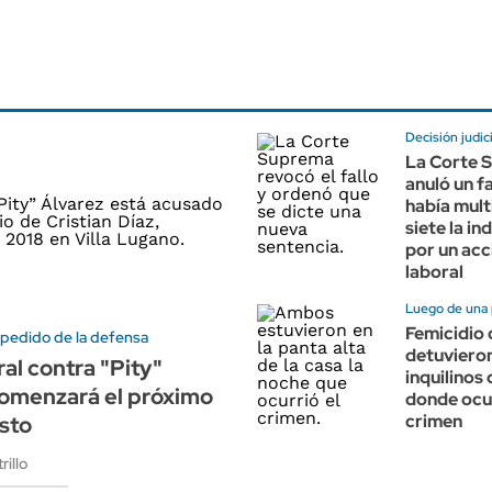
Decisión judici
La Corte 
anuló un f
había mult
siete la i
por un acc
laboral
Luego de una 
Femicidio 
 pedido de la defensa
detuvieron
oral contra "Pity"
inquilinos 
comenzará el próximo
donde ocur
crimen
sto
rillo