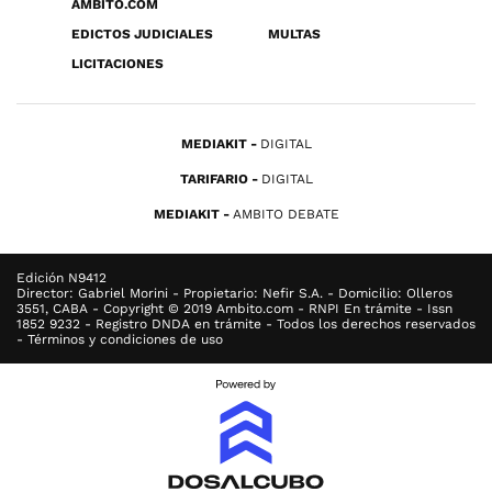
ÁMBITO.COM
EDICTOS JUDICIALES
MULTAS
LICITACIONES
MEDIAKIT
DIGITAL
TARIFARIO
DIGITAL
MEDIAKIT
AMBITO DEBATE
Edición N9412
Director: Gabriel Morini - Propietario: Nefir S.A. - Domicilio: Olleros
3551, CABA - Copyright © 2019 Ambito.com - RNPI En trámite - Issn
1852 9232 - Registro DNDA en trámite - Todos los derechos reservados
- Términos y condiciones de uso