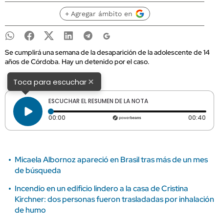
+ Agregar ámbito en
Se cumplirá una semana de la desaparición de la adolescente de 14
años de Córdoba. Hay un detenido por el caso.
×
Toca para escuchar
ESCUCHAR EL RESUMEN DE LA NOTA
Tiempo transcurrido: 0 segundos
Dura
00:00
00:40
Micaela Albornoz apareció en Brasil tras más de un mes
de búsqueda
Incendio en un edificio lindero a la casa de Cristina
Kirchner: dos personas fueron trasladadas por inhalación
de humo