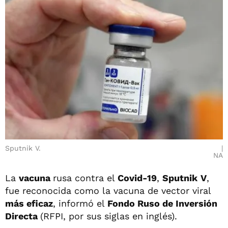
Sputnik V.
NA
La
vacuna
rusa contra el
Covid-19
,
Sputnik
V
,
fue reconocida como la vacuna de vector viral
más eficaz
, informó el
Fondo Ruso de Inversión
Directa
(RFPI, por sus siglas en inglés).