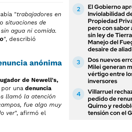
El Gobierno apr
Inviolabilidad de
abía "
trabajadores en
Propiedad Priv
o situaciones de
pero con sabor
 sin agua ni comida.
sin ley de Tierra
po
"
, describió
Manejo del Fue
desaire de alia
Dos nuevos err
denuncia anónima
Milei generan 
vértigo entre lo
jugador de Newell's,
inversores
 por una
denuncia
Villarruel recha
s llamó la atención
pedido de renu
 campos, fue algo muy
Quirno y redobl
tensión con el 
do ver
", afirmó el