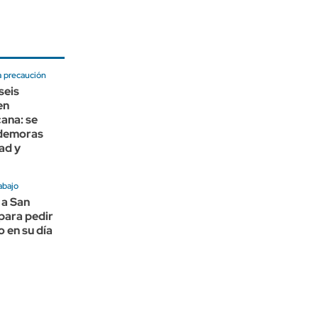
 precaución
seis
en
ana: se
 demoras
ad y
abajo
 a San
para pedir
o en su día