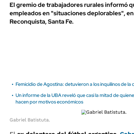
ÁMBITO DEBATE
El gremio de trabajadores rurales informó qu
Municipios
empleados en "situaciones deplorables", e
MEDIAKIT AMBITO DEBATE
URUGUAY
Reconquista, Santa Fe.
Femicidio de Agostina: detuvieron a los inquilinos de la
Un informe de la UBA reveló que casi la mitad de quien
hacen por motivos económicos
Gabriel Batistuta.