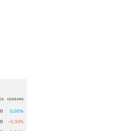
ES
CEDEARS
00
0,00%
00
-0,33%