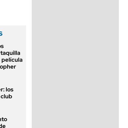
viernes de 10 a 18
s
os
taquilla
 película
topher
r: los
 club
nto
 de