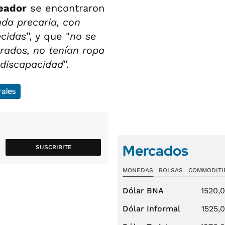
eador
se encontraron
nda precaria, con
ecidas
”, y que "
no se
rados, no tenían ropa
 discapacidad
”.
rales
Mercados
SUSCRIBITE
MONEDAS
BOLSAS
COMMODITI
Dólar BNA
1520,
Dólar Informal
1525,