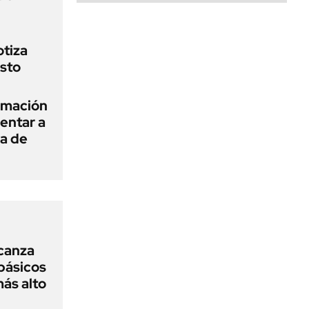
otiza
osto
rmación
entar a
ha de
lcanza
básicos
más alto