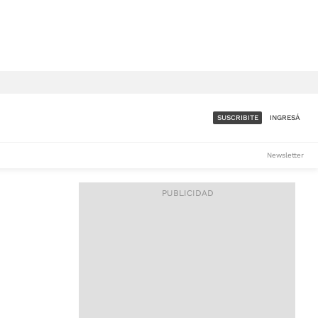
SUSCRIBITE
INGRESÁ
SUMATE A LA COMUNIDAD
Newsletter
DE ÁMBITO
LES
ACCESO FULL - $1.800/MES
ES
CORPORATIVO - CONSULTAR
Si tenés dudas comunicate
con nosotros a
IOS
suscripciones@ambito.com.ar
Llamanos al (54) 11 4556-
9147/48 o
al (54) 11 4449-3256 de lunes a