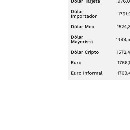
Dólar Tarjeta
1976,
Dólar
1761,
Importador
Dólar Mep
1524,
Dólar
1499,
Mayorista
Dólar Cripto
1572,
Euro
1766,
Euro Informal
1763,