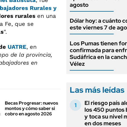
iel Batistuta
, fue
agosto
abajadores Rurales y
dores rurales
en una
Dólar hoy: a cuánto c
a Fe, que se
este viernes 7 de ag
as
".
Los Pumas tienen fo
 de
UATRE
, en
confirmada para enfr
o de la provincia,
Sudáfrica en la canc
rabajadores en
Vélez
Las más leídas
El riesgo país a
Becas Progresar: nuevos
montos y cómo saber si
los 450 puntos 
cobro en agosto 2026
y toca su nivel 
en dos meses