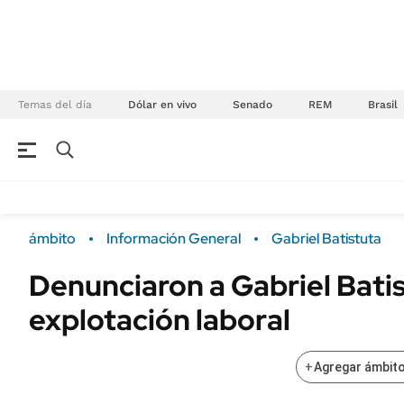
Temas del día
Dólar en vivo
Senado
REM
Brasil
NEGOCIOS
ÚLTIMAS NOTICIAS
Especiales Ámbito
ECONOMÍA
ámbito
Información General
Gabriel Batistuta
Real Estate
Banco de Datos
Denunciaron a Gabriel Bati
Sustentabilidad
Campo
explotación laboral
Seguros
FINANZAS
ENERGY REPORT
Dólar
+
Agregar ámbito
POLÍTICA
Mercados
Nacional