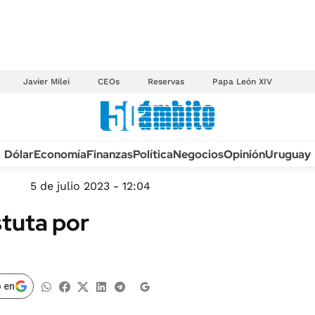
Javier Milei
CEOs
Reservas
Papa León XIV
Anuario autos 2026
Dólar
Economía
Finanzas
Política
Negocios
Opinión
Uruguay
TECNOLOGÍA
NOVEDADES FISCA
MÉXICO
5 de julio 2023 - 12:04
EDICTOS JUDICIAL
OPINIÓN
stuta por
MULTAS
MUNDO
LICITACIONES
INFORMACIÓN GENERAL
CUADROS TARIFAR
ESPECTÁCULOS
 en
RECALL
DEPORTES