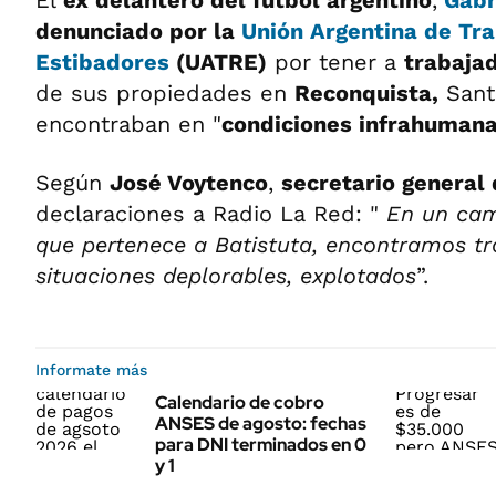
El
ex delantero del fútbol argentino
,
Gabr
denunciado por la
Unión Argentina de Tr
Estibadores
(UATRE)
por tener a
trabaja
de sus propiedades en
Reconquista,
Sant
encontraban en "
condiciones infrahuman
Según
José Voytenco
,
secretario general
declaraciones a Radio La Red: "
En un camp
que pertenece a Batistuta, encontramos t
situaciones deplorables, explotados
”.
Informate más
Calendario de cobro
ANSES de agosto: fechas
para DNI terminados en 0
y 1