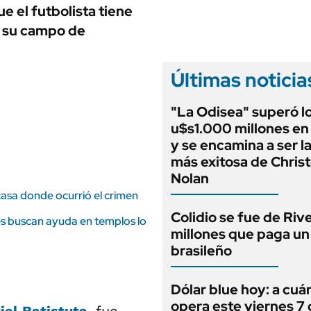
ANUARIO 2025
e el futbolista tiene
LIFESTYLE
EDICIÓN IMPRESA
n su campo de
AUTOS
Últimas noticia
"La Odisea" superó l
u$s1.000 millones en 
y se encamina a ser la
más exitosa de Chris
Nolan
 casa donde ocurrió el crimen
Colidio se fue de Rive
es buscan ayuda en templos lo
millones que paga un
brasileño
Dólar blue hoy: a cuá
opera este viernes 7