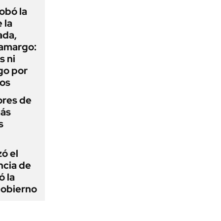
obó la
 la
ada,
 amargo:
s ni
go por
dos
ores de
más
s
zó el
ncia de
ó la
Gobierno