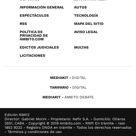
INFORMACIÓN GENERAL
AUTOS
ESPECTÁCULOS
TECNOLOGÍA
RSS
MAPA DEL SITIO
POLÍTICA DE
AVISO LEGAL
PRIVACIDAD DE
ÁMBITO.COM
EDICTOS JUDICIALES
MULTAS
LICITACIONES
MEDIAKIT
DIGITAL
TARIFARIO
DIGITAL
MEDIAKIT
AMBITO DEBATE
Edición N9412
Director: Gabriel Morini - Propietario: Nefir S.A. - Domicilio: Olleros
3551, CABA - Copyright © 2019 Ambito.com - RNPI En trámite - Issn
1852 9232 - Registro DNDA en trámite - Todos los derechos reservados
- Términos y condiciones de uso