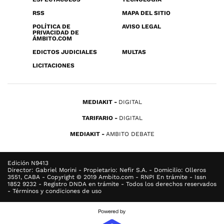
RSS
MAPA DEL SITIO
POLÍTICA DE
AVISO LEGAL
PRIVACIDAD DE
ÁMBITO.COM
EDICTOS JUDICIALES
MULTAS
LICITACIONES
MEDIAKIT
DIGITAL
TARIFARIO
DIGITAL
MEDIAKIT
AMBITO DEBATE
Edición N9413
Director: Gabriel Morini - Propietario: Nefir S.A. - Domicilio: Olleros
3551, CABA - Copyright © 2019 Ambito.com - RNPI En trámite - Issn
1852 9232 - Registro DNDA en trámite - Todos los derechos reservados
- Términos y condiciones de uso