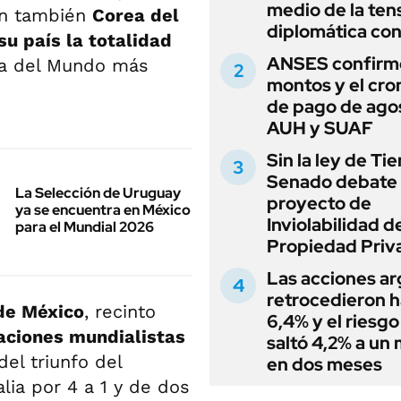
medio de la ten
an también
Corea del
diplomática con
su país la totalidad
ANSES confirmó
pa del Mundo más
montos y el cr
de pago de ago
AUH y SUAF
Sin la ley de Tie
Senado debate 
La Selección de Uruguay
proyecto de
ya se encuentra en México
Inviolabilidad de
para el Mundial 2026
Propiedad Priv
Las acciones ar
retrocedieron h
de México
, recinto
6,4% y el riesgo
aciones mundialistas
saltó 4,2% a un
el triunfo del
en dos meses
alia por 4 a 1 y de dos