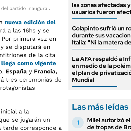
las zonas afectadas 
 del partido inaugural.
usuarios fueron afec
na
nueva edición del
Colapinto sufrió un r
á a las 16hs y se
durante sus vacacion
. Por primera vez en
Italia: "Ni la matera d
 y se disputará en
fitriones de la cita
La AFA respaldó a In
 llega como vigente
en medio de la polém
o.
España
y
Francia,
el plan de privatizaci
brá tres ceremonias de
Mundial
rotagonistas
Las más leídas
nicial a la
que se jugarán un
Milei autorizó e
de tropas de Bra
ta tarde corresponde a