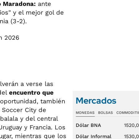
o Maradona:
ante
ios" y el mejor gol de
nia (3-2).
verán a verse las
del
encuentro que
Mercados
 oportunidad, también
o Soccer City de
MONEDAS
BOLSAS
COMMODITI
alala y del central
Dólar BNA
1520,
ruguay y Francia. Los
ugar, mientras que los
Dólar Informal
1530,