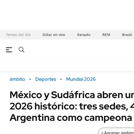
Temas del día
Dólar en vivo
Senado
REM
Brasil
NEGOCIOS
ÚLTIMAS NOTICIAS
Especiales Ámbito
ECONOMÍA
ámbito
Deportes
Mundial 2026
Real Estate
Banco de Datos
México y Sudáfrica abren u
Sustentabilidad
Campo
2026 histórico: tres sedes,
Seguros
FINANZAS
ENERGY REPORT
Argentina como campeona
Dólar
POLÍTICA
Mercados
+
Agregar ámbito
Nacional