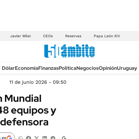
Javier Milei
CEOs
Reservas
Papa León XIV
Anuario autos 2026
Dólar
Economía
Finanzas
Política
Negocios
Opinión
Uruguay
TECNOLOGÍA
NOVEDADES FISCA
MÉXICO
11 de junio 2026 - 09:50
EDICTOS JUDICIAL
OPINIÓN
n Mundial
MULTAS
MUNDO
 48 equipos y
LICITACIONES
INFORMACIÓN GENERAL
 defensora
CUADROS TARIFAR
ESPECTÁCULOS
RECALL
DEPORTES
 en