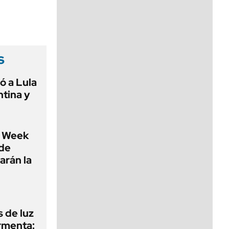
viernes de 10 a 18
s
ó a Lula
ntina y
 Week
 de
arán la
 de luz
ormenta: