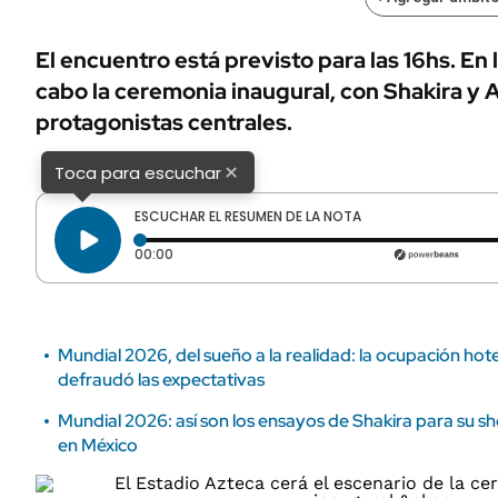
ÁMBITO DEBATE
Municipios
MEDIAKIT AMBITO DEBATE
El encuentro está previsto para las 16hs. En l
URUGUAY
cabo la ceremonia inaugural, con Shakira y
protagonistas centrales.
×
Toca para escuchar
ESCUCHAR EL RESUMEN DE LA NOTA
Tiempo transcurrido: 0 segundos
00:00
Mundial 2026, del sueño a la realidad: la ocupación hot
defraudó las expectativas
Mundial 2026: así son los ensayos de Shakira para su s
en México