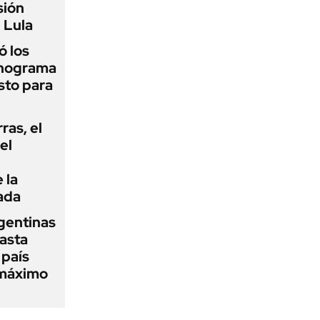
sión
 Lula
 los
onograma
sto para
rras, el
el
 la
ada
gentinas
asta
 país
 máximo