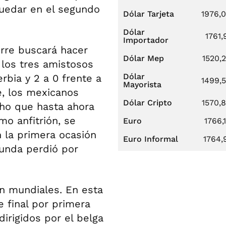
quedar en el segundo
Dólar Tarjeta
1976,
.
Dólar
1761,
Importador
irre buscará hacer
Dólar Mep
1520,
n los tres amistosos
Dólar
erbia y 2 a 0 frente a
1499,
Mayorista
, los mexicanos
Dólar Cripto
1570,
cho que hasta ahora
mo anfitrión, se
Euro
1766,
n la primera ocasión
Euro Informal
1764,
gunda perdió por
 en mundiales. En esta
 final por primera
dirigidos por el belga