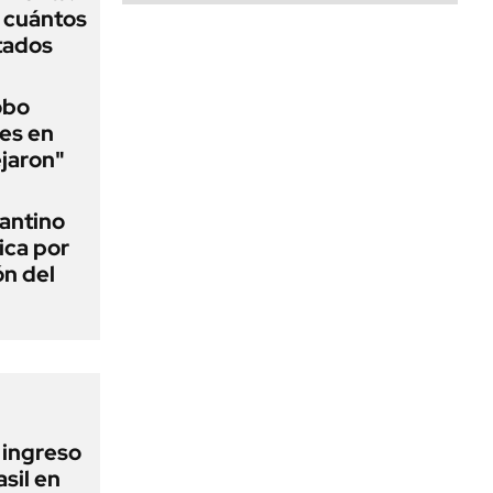
y cuántos
tados
obo
es en
ejaron"
fantino
ica por
ón del
l ingreso
sil en