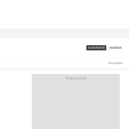
SUSCRIBITE
INGRESÁ
SUMATE A LA COMUNIDAD
Newsletter
DE ÁMBITO
LES
ACCESO FULL - $1.800/MES
ES
CORPORATIVO - CONSULTAR
Si tenés dudas comunicate
con nosotros a
IOS
suscripciones@ambito.com.ar
Llamanos al (54) 11 4556-
9147/48 o
al (54) 11 4449-3256 de lunes a