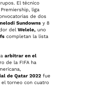
rupos. El técnico
Premiership, liga
convocatorias de dos
elodi Sundowns
y 8
dor del
Welele,
uno
fs
completan la lista
ra
arbitrar en el
o de la FIFA ha
mericana,
ial de Qatar 2022
fue
 el torneo con cuatro