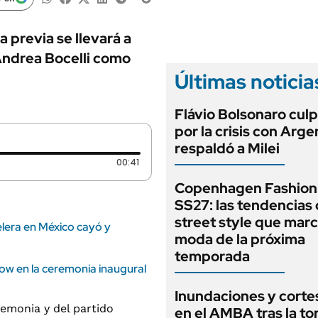
ANUARIO 2025
LIFESTYLE
EDICIÓN IMPRESA
AUTOS
a previa se llevará a
 Andrea Bocelli como
Últimas noticia
Flávio Bolsonaro culp
por la crisis con Arge
respaldó a Milei
Duración: 41 segundos
00:41
Copenhagen Fashion
SS27: las tendencias
street style que marc
elera en México cayó y
moda de la próxima
temporada
how en la ceremonia inaugural
Inundaciones y cortes
en el AMBA tras la t