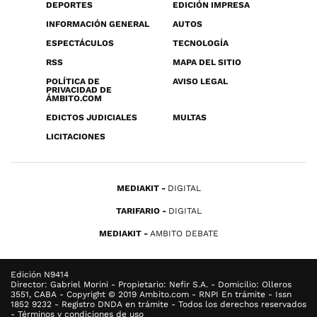
DEPORTES
EDICIÓN IMPRESA
INFORMACIÓN GENERAL
AUTOS
ESPECTÁCULOS
TECNOLOGÍA
RSS
MAPA DEL SITIO
POLÍTICA DE
AVISO LEGAL
PRIVACIDAD DE
ÁMBITO.COM
EDICTOS JUDICIALES
MULTAS
LICITACIONES
MEDIAKIT
DIGITAL
TARIFARIO
DIGITAL
MEDIAKIT
AMBITO DEBATE
Edición N9414
Director: Gabriel Morini - Propietario: Nefir S.A. - Domicilio: Olleros
3551, CABA - Copyright © 2019 Ambito.com - RNPI En trámite - Issn
1852 9232 - Registro DNDA en trámite - Todos los derechos reservados
- Términos y condiciones de uso