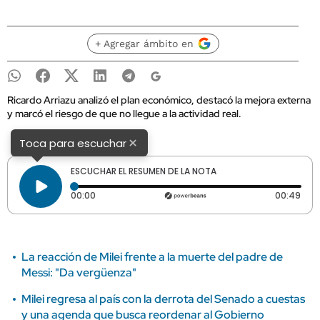
+ Agregar ámbito en
Ricardo Arriazu analizó el plan económico, destacó la mejora externa
y marcó el riesgo de que no llegue a la actividad real.
×
Toca para escuchar
ESCUCHAR EL RESUMEN DE LA NOTA
Tiempo transcurrido: 0 segundos
Dura
00:00
00:49
La reacción de Milei frente a la muerte del padre de
Messi: "Da vergüenza"
Milei regresa al país con la derrota del Senado a cuestas
y una agenda que busca reordenar al Gobierno