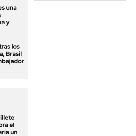
es una
s
na y
e
tras los
a, Brasil
embajador
illete
ora el
ría un