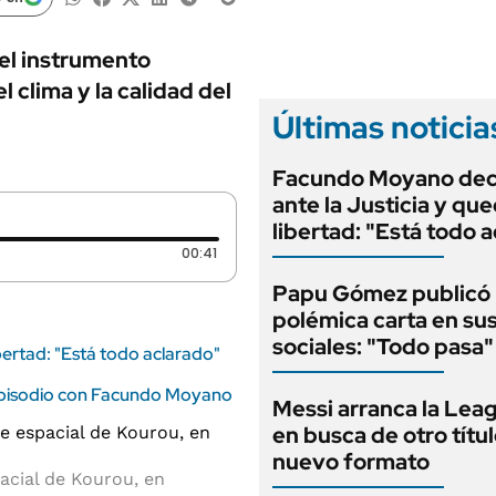
ANUARIO 2025
LIFESTYLE
EDICIÓN IMPRESA
AUTOS
 el instrumento
l clima y la calidad del
Últimas noticia
Facundo Moyano dec
ante la Justicia y qu
libertad: "Está todo 
Duración: 41 segundos
00:41
Papu Gómez publicó
polémica carta en su
sociales: "Todo pasa"
bertad: "Está todo aclarado"
 episodio con Facundo Moyano
Messi arranca la Lea
en busca de otro títu
nuevo formato
acial de Kourou, en