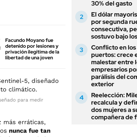
30% del gasto
El dólar mayori
por segunda ru
consecutiva, pe
sostuvo bajo lo
Facundo Moyano fue
detenido por lesiones y
Conflicto en los
privación ilegítima de la
puertos: crece e
libertad de una joven
malestar entre 
empresarios por
parálisis del co
exterior
Reelección: Mile
diseñado para medir
recalcula y defi
dos mujeres a s
compañera de 
 más erráticas,
sos
nunca fue tan