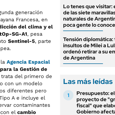
Lo tenes que visitar: 
unda generación
de las siete maravilla
naturales de Argenti
ayana Francesa, en
poca gente lo conoc
icción del clima y el
tOp-SG-A1
, pesa
Tensión diplomática: 
ento
Sentinel-5
, parte
insultos de Milei a Lul
opea.
ordenó retirar a su 
de Argentina
 la
Agencia Espacial
para la Gestión de
trata del primero de
Las más leídas
uno con un modelo
os diferentes pero
Presupuesto: el
Tipo A e incluye el
proyecto de "gr
servar contaminantes
fiscal" que elab
Gobierno afecta
 con el
cambio