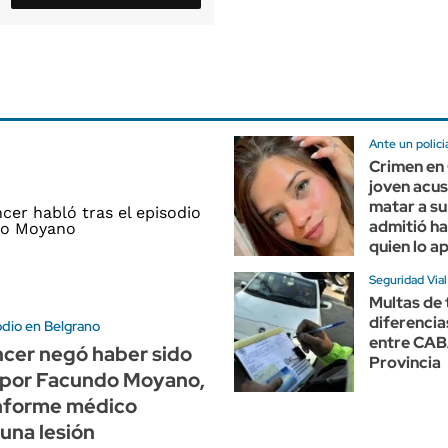
Ante un policia
Crimen en 
joven acu
matar a su
admitió ha
quien lo a
Seguridad Vial
Multas de t
diferencia
dio en Belgrano
entre CABA
ncer negó haber sido
Provincia
 por Facundo Moyano,
informe médico
una lesión