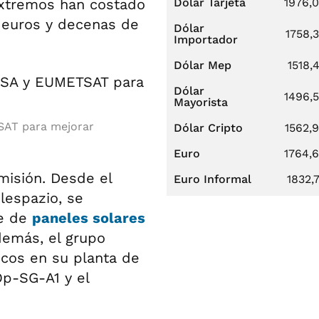
xtremos han costado
Dólar Tarjeta
1976,
 euros y decenas de
Dólar
1758,
Importador
Dólar Mep
1518,
Dólar
1496,
Mayorista
SAT para mejorar
Dólar Cripto
1562,
Euro
1764,
 misión. Desde el
Euro Informal
1832,
lespazio, se
ue de
paneles solares
Además, el grupo
icos en su planta de
Op-SG-A1 y el