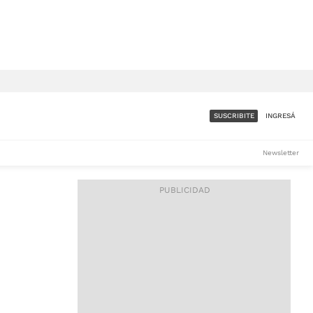
SUSCRIBITE
INGRESÁ
SUMATE A LA COMUNIDAD
Newsletter
DE ÁMBITO
LES
ACCESO FULL - $1.800/MES
ES
CORPORATIVO - CONSULTAR
Si tenés dudas comunicate
con nosotros a
IOS
suscripciones@ambito.com.ar
Llamanos al (54) 11 4556-
9147/48 o
al (54) 11 4449-3256 de lunes a