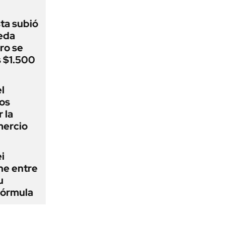
sta subió
eda
ro se
s $1.500
l
los
 la
mercio
i
ne entre
u
fórmula