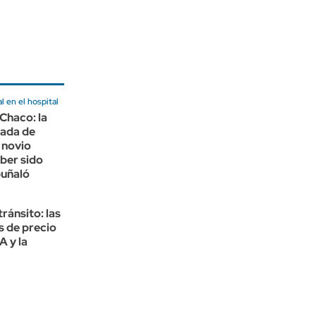
l en el hospital
Chaco: la
sada de
 novio
ber sido
puñaló
ránsito: las
s de precio
 y la