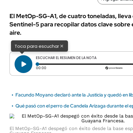
ÁMBITO DEBATE
Municipios
MEDIAKIT AMBITO DEBATE
El MetOp-SG-A1, de cuatro toneladas, lleva
URUGUAY
Sentinel-5 para recopilar datos clave sobre e
aire.
×
Toca para escuchar
ESCUCHAR EL RESUMEN DE LA NOTA
Tiempo transcurrido: 0 segundos
00:00
Facundo Moyano declaró ante la Justicia y quedó en li
Qué pasó con el perro de Candela Arizaga durante el
El MetOp-SG-A1 despegó con éxito desde la base esp