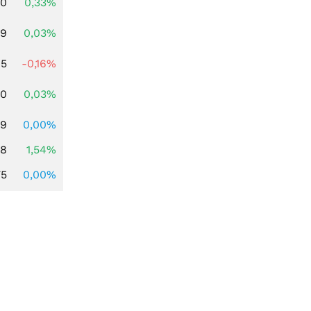
00
0,33%
39
0,03%
45
-0,16%
50
0,03%
99
0,00%
68
1,54%
75
0,00%