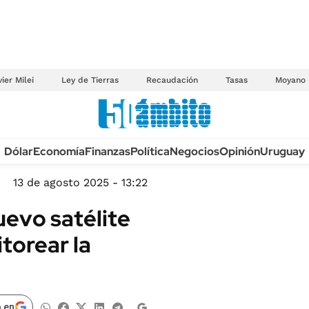
ier Milei
Ley de Tierras
Recaudación
Tasas
Moyano
Anuario autos 2026
Dólar
Economía
Finanzas
Política
Negocios
Opinión
Uruguay
TECNOLOGÍA
NOVEDADES FISCA
MÉXICO
13 de agosto 2025 - 13:22
EDICTOS JUDICIAL
OPINIÓN
uevo satélite
MULTAS
MUNDO
torear la
LICITACIONES
INFORMACIÓN GENERAL
CUADROS TARIFAR
ESPECTÁCULOS
RECALL
DEPORTES
 en