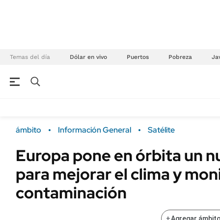
Temas del día
Dólar en vivo
Puertos
Pobreza
Jav
NEGOCIOS
ÚLTIMAS NOTICIAS
Especiales Ámbito
ECONOMÍA
ámbito
Información General
Satélite
Real Estate
Banco de Datos
Europa pone en órbita un n
Sustentabilidad
Campo
para mejorar el clima y moni
Seguros
FINANZAS
ENERGY REPORT
contaminación
Dólar
POLÍTICA
Mercados
+
Agregar ámbito
Nacional