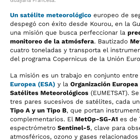
Guayana Francesa.
Un satélite meteorológico
europeo de seg
despegó con éxito desde Kourou, en la Gu
una misión que busca perfeccionar la
pred
monitoreo de la atmósfera
. Bautizado
Me
cuatro toneladas y transporta el instrum
del programa Copernicus de la Unión Eur
La misión es un trabajo en conjunto entre
Europea (ESA)
y la
Organización Europea 
Satélites Meteorológicos
(EUMETSAT). Se 
tres pares sucesivos de satélites, cada 
Tipo A y un Tipo B
, que portan instrument
complementarios. El
MetOp-SG-A1
es de 
espectrómetro
Sentinel-5
, clave para ob
atmosféricos, ozono y gases relacionados