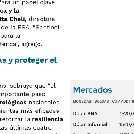
rá un papel clave
ca y la
ta Cheli,
directora
de la ESA. “Sentinel-
para la
érica”, agregó.
s y proteger el
ans, subrayó que “el
Mercados
mportante paso
rológicos
nacionales
MONEDAS
BOLSAS
COMMODITI
ientas más eficaces
Dólar BNA
1520,
reforzar la
resiliencia
Dólar Informal
1540,
as últimas cuatro