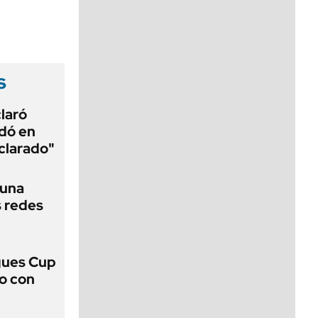
viernes de 10 a 18
s
laró
edó en
aclarado"
 una
s redes
gues Cup
lo con