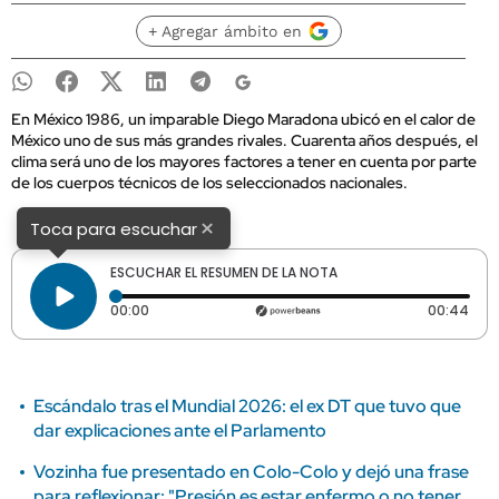
+ Agregar ámbito en
En México 1986, un imparable Diego Maradona ubicó en el calor de
México uno de sus más grandes rivales. Cuarenta años después, el
clima será uno de los mayores factores a tener en cuenta por parte
de los cuerpos técnicos de los seleccionados nacionales.
×
Toca para escuchar
ESCUCHAR EL RESUMEN DE LA NOTA
Tiempo transcurrido: 0 segundos
Dura
00:00
00:44
Escándalo tras el Mundial 2026: el ex DT que tuvo que
dar explicaciones ante el Parlamento
Vozinha fue presentado en Colo-Colo y dejó una frase
para reflexionar: "Presión es estar enfermo o no tener