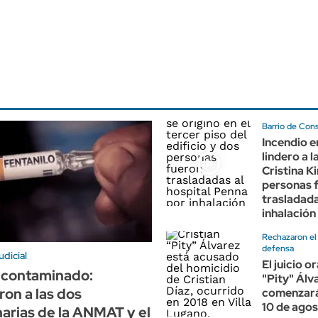
Barrio de Cons
Incendio e
lindero a l
Cristina K
personas 
trasladad
inhalació
Rechazaron el
defensa
udicial
El juicio o
 contaminado:
"Pity" Álv
ron a las dos
comenzará
10 de ago
arias de la ANMAT y el