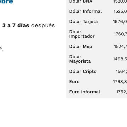
ebre
Dólar BNA
1520,
Dólar Informal
1525,
Dólar Tarjeta
1976,
e
3 a 7 días
después
Dólar
1760,
Importador
Dólar Mep
1524,
°.
Dólar
1498,
Mayorista
Dólar Cripto
1564,
Euro
1768,
Euro Informal
1762,