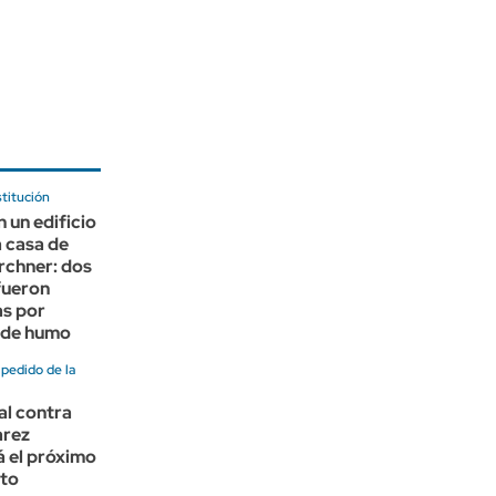
titución
n un edificio
a casa de
irchner: dos
fueron
as por
n de humo
 pedido de la
ral contra
arez
 el próximo
sto