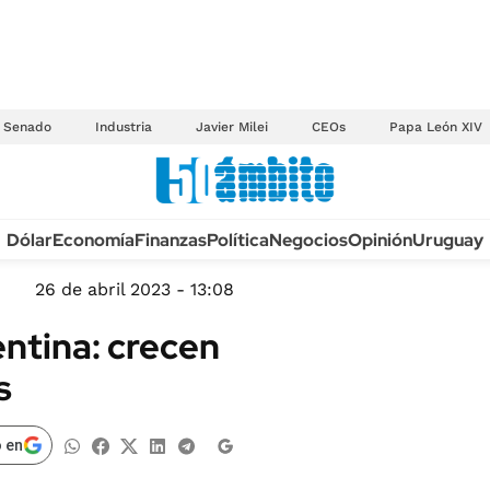
Senado
Industria
Javier Milei
CEOs
Papa León XIV
Anuario autos 2026
Dólar
Economía
Finanzas
Política
Negocios
Opinión
Uruguay
TECNOLOGÍA
NOVEDADES FISCA
MÉXICO
26 de abril 2023 - 13:08
EDICTOS JUDICIAL
OPINIÓN
ntina: crecen
MULTAS
MUNDO
s
LICITACIONES
INFORMACIÓN GENERAL
CUADROS TARIFAR
ESPECTÁCULOS
 en
RECALL
DEPORTES