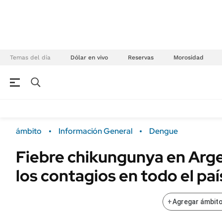
Temas del día
Dólar en vivo
Reservas
Morosidad
NEGOCIOS
ÚLTIMAS NOTICIAS
Especiales Ámbito
ECONOMÍA
ámbito
Información General
Dengue
Real Estate
Banco de Datos
Fiebre chikungunya en Arge
Sustentabilidad
Campo
los contagios en todo el paí
Seguros
FINANZAS
ENERGY REPORT
Dólar
+
Agregar ámbito
POLÍTICA
Mercados
Nacional