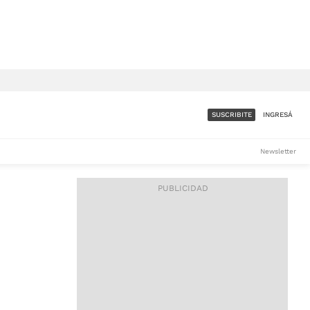
SUSCRIBITE
INGRESÁ
SUMATE A LA COMUNIDAD
Newsletter
DE ÁMBITO
LES
ACCESO FULL - $1.800/MES
ES
CORPORATIVO - CONSULTAR
Si tenés dudas comunicate
con nosotros a
IOS
suscripciones@ambito.com.ar
Llamanos al (54) 11 4556-
9147/48 o
al (54) 11 4449-3256 de lunes a