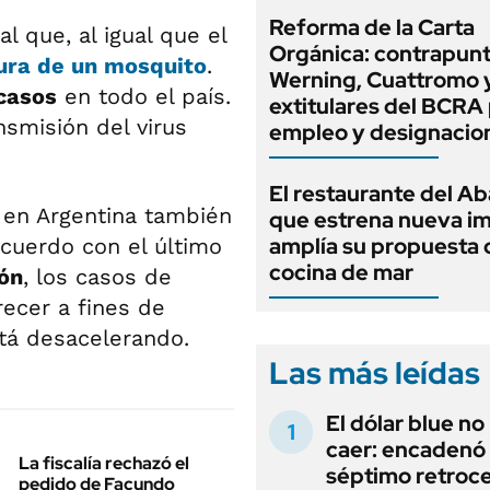
Reforma de la Carta
al que, al igual que el
Orgánica: contrapunt
ura de un mosquito
.
Werning, Cuattromo 
casos
en todo el país.
extitulares del BCRA 
nsmisión del virus
empleo y designacio
El restaurante del A
, en Argentina también
que estrena nueva i
amplía su propuesta 
cuerdo con el último
cocina de mar
ión
, los casos de
ecer a fines de
tá desacelerando.
Las más leídas
El dólar blue no
caer: encadenó
La fiscalía rechazó el
séptimo retroce
pedido de Facundo