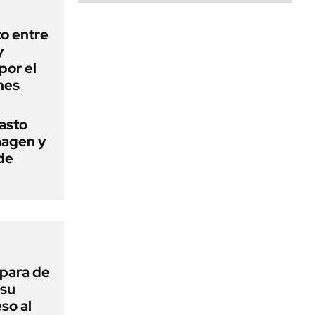
o entre
y
por el
nes
basto
magen y
de
 para de
 su
so al