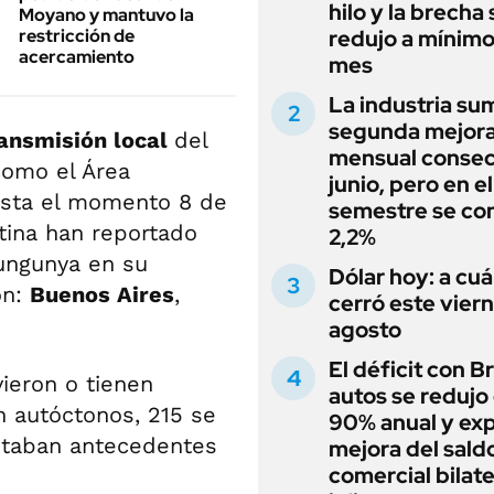
hilo y la brecha 
Moyano y mantuvo la
restricción de
redujo a mínimo
acercamiento
mes
La industria su
segunda mejor
ansmisión local
del
mensual consec
como el Área
junio, pero en e
asta el momento 8 de
semestre se con
ntina han reportado
2,2%
kungunya en su
Dólar hoy: a cu
on:
Buenos Aires
,
cerró este vier
agosto
El déficit con Br
vieron o tienen
autos se redujo 
n autóctonos, 215 se
90% anual y expl
ntaban antecedentes
mejora del sald
comercial bilate