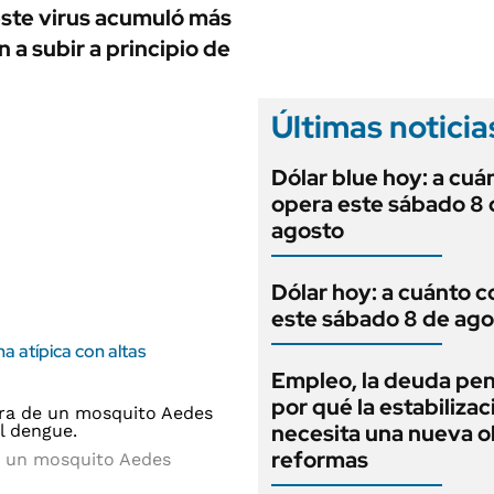
ANUARIO 2025
este virus acumuló más
LIFESTYLE
EDICIÓN IMPRESA
a subir a principio de
AUTOS
Últimas noticia
Dólar blue hoy: a cuá
opera este sábado 8 
agosto
Dólar hoy: a cuánto c
este sábado 8 de ago
 atípica con altas
Empleo, la deuda pen
por qué la estabilizac
necesita una nueva o
reformas
de un mosquito Aedes