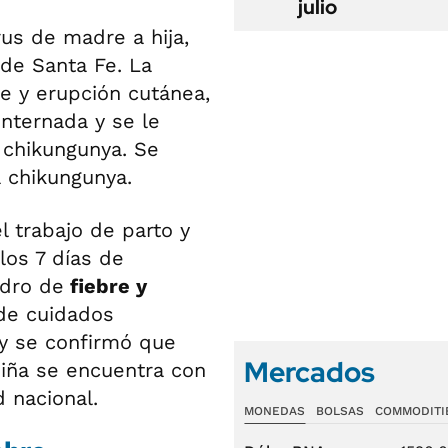
julio
rus de madre a hija,
 de Santa Fe. La
 y erupción cutánea,
internada y se le
 chikungunya. Se
 chikungunya.
 trabajo de parto y
los 7 días de
adro de
fiebre y
 de cuidados
 y se confirmó que
Mercados
niña se encuentra con
 nacional.
MONEDAS
BOLSAS
COMMODITI