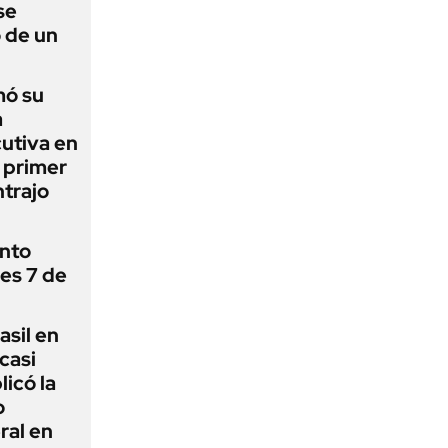
se
 de un
mó su
a
utiva en
l primer
trajo
ánto
nes 7 de
asil en
casi
icó la
o
ral en