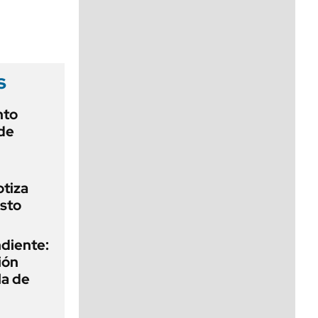
viernes de 10 a 18
s
nto
de
otiza
sto
diente:
ión
la de