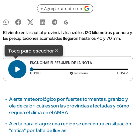
+ Agregar ámbito en
El viento en la capital provincial alcanzó los 120 kilómetros por hora y
las precipitaciones acumuladas llegaron hasta los 40 y 70 mm.
×
Toca para escuchar
ESCUCHAR EL RESUMEN DE LA NOTA
Tiempo transcurrido: 0 segundos
Dura
00:00
00:42
Alerta meteorológico por fuertes tormentas, granizo y
ola de calor: cuáles son las provincias afectadas y cómo
seguirá el clima en el AMBA
Alerta para el agro: una región se encuentra en situación
"crítica" por falta de lluvias