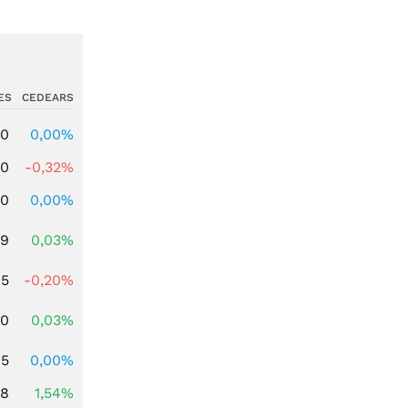
ES
CEDEARS
00
0,00%
00
-0,32%
00
0,00%
39
0,03%
45
-0,20%
50
0,03%
65
0,00%
68
1,54%