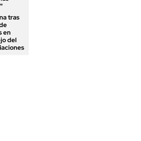
"
na tras
 de
s en
jo del
iaciones