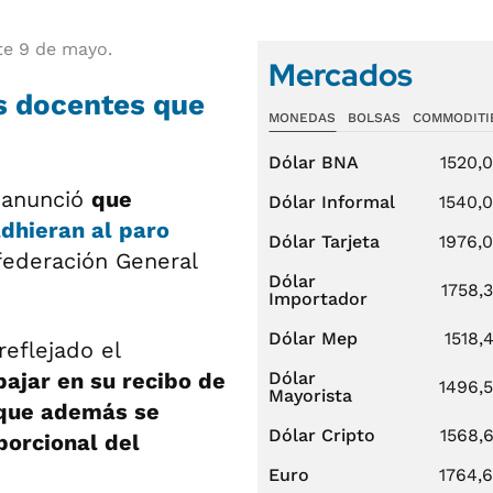
te 9 de mayo.
Mercados
os docentes que
MONEDAS
BOLSAS
COMMODITI
Dólar BNA
1520,
 anunció
que
Dólar Informal
1540,
dhieran al paro
Dólar Tarjeta
1976,
ederación General
Dólar
1758,
Importador
Dólar Mep
1518,
eflejado el
bajar en su recibo de
Dólar
1496,
Mayorista
 que además se
Dólar Cripto
1568,
porcional del
Euro
1764,