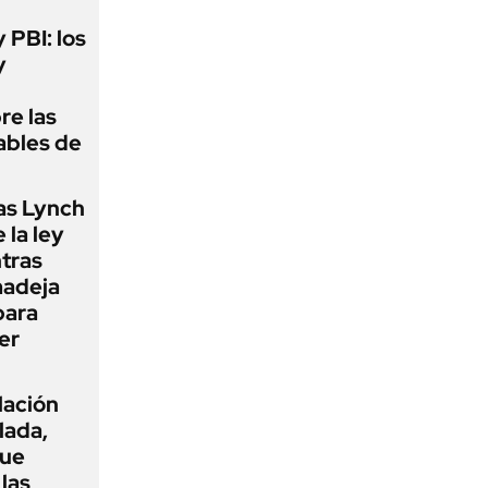
y PBI: los
y
re las
ables de
as Lynch
 la ley
ntras
madeja
para
er
flación
lada,
que
las