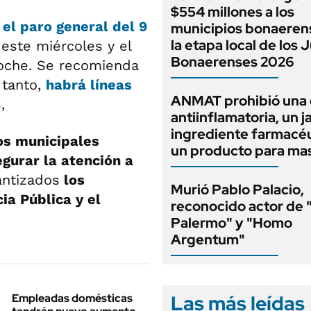
$554 millones a los
el paro general del 9
municipios bonaeren
la etapa local de los
este miércoles y el
Bonaerenses 2026
 noche. Se recomienda
 tanto,
habrá líneas
ANMAT prohibió una
,
antiinflamatoria, un j
ingrediente farmacéu
ios municipales
un producto para ma
gurar la atención a
antizados
los
Murió Pablo Palacio,
ia Pública y el
reconocido actor de 
Palermo" y "Homo
Argentum"
Las más leídas
Empleadas domésticas