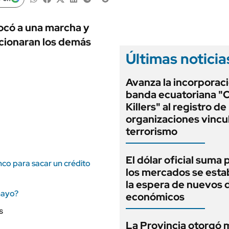
ANUARIO 2025
LIFESTYLE
EDICIÓN IMPRESA
AUTOS
ocó a una marcha y
cionaran los demás
Últimas noticia
Avanza la incorporaci
banda ecuatoriana "
Killers" al registro de
organizaciones vincu
terrorismo
El dólar oficial suma 
anco para sacar un crédito
los mercados se estab
la espera de nuevos 
mayo?
económicos
La Provincia otorgó 