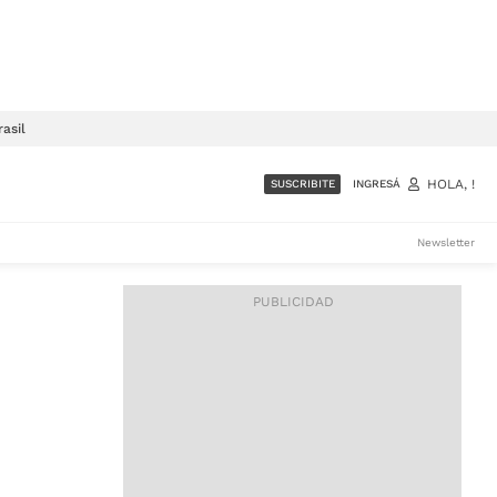
rasil
HOLA,
!
SUSCRIBITE
INGRESÁ
SUMATE A LA COMUNIDAD
Newsletter
DE ÁMBITO
LES
ACCESO FULL - $1.800/MES
ES
CORPORATIVO - CONSULTAR
Si tenés dudas comunicate
con nosotros a
IOS
suscripciones@ambito.com.ar
Llamanos al (54) 11 4556-
9147/48 o
al (54) 11 4449-3256 de lunes a