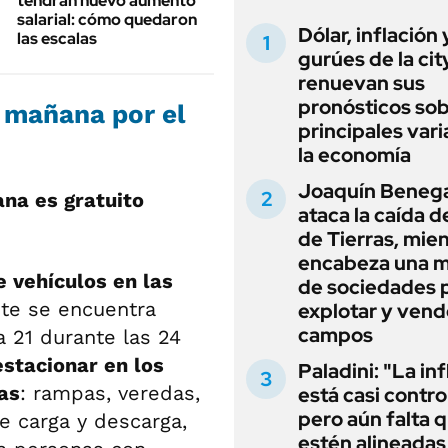
tendrán nuevo aumento
salarial: cómo quedaron
Dólar, inflación 
las escalas
gurúes de la cit
renuevan sus
pronósticos sob
 mañana por el
principales vari
la economía
Joaquín Beneg
na es gratuito
ataca la caída de
de Tierras, mie
encabeza una 
e vehículos en las
de sociedades 
te se encuentra
explotar y vend
campos
a 21 durante las 24
estacionar en los
Paladini: "La in
as
: rampas, veredas,
está casi contro
pero aún falta 
e carga y descarga,
estén alineadas 