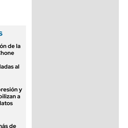
viernes de 10 a 18
s
ón de la
Chone
ladas al
presión y
ilizan a
datos
más de