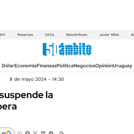
XIV
Reservas
CEOs
Monotributo
Javier Milei
B
Anuario autos 2026
Dólar
Economía
Finanzas
Política
Negocios
Opinión
Uruguay
TECNOLOGÍA
NOVEDADES FISCA
MÉXICO
8 de mayo 2024 - 14:30
EDICTOS JUDICIAL
OPINIÓN
 suspende la
MULTAS
MUNDO
bera
LICITACIONES
INFORMACIÓN GENERAL
CUADROS TARIFAR
ESPECTÁCULOS
RECALL
DEPORTES
 en