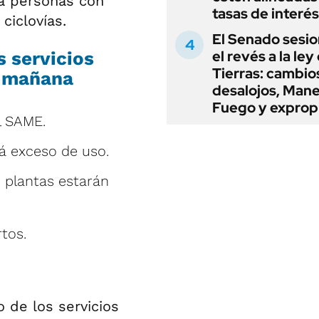
ra personas con
tasas de interés
ciclovías.
El Senado sesio
el revés a la ley
s servicios
Tierras: cambio
e mañana
desalojos, Mane
Fuego y exprop
l SAME.
á exceso de uso.
e plantas estarán
tos.