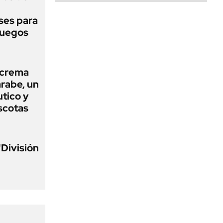
ses para
 Juegos
 crema
arabe, un
tico y
scotas
"División