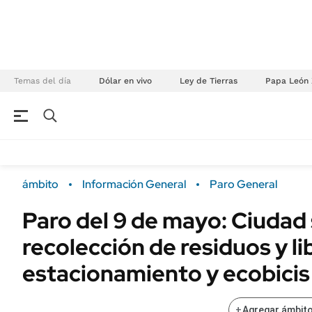
Temas del día
Dólar en vivo
Ley de Tierras
Papa León 
NEGOCIOS
ÚLTIMAS NOTICIAS
Especiales Ámbito
ECONOMÍA
ámbito
Información General
Paro General
Real Estate
Banco de Datos
Paro del 9 de mayo: Ciudad
Sustentabilidad
Campo
recolección de residuos y li
Seguros
FINANZAS
ENERGY REPORT
estacionamiento y ecobicis
Dólar
POLÍTICA
Mercados
+
Agregar ámbito
Nacional