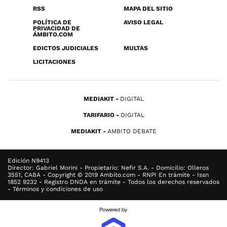
RSS
MAPA DEL SITIO
POLÍTICA DE
AVISO LEGAL
PRIVACIDAD DE
ÁMBITO.COM
EDICTOS JUDICIALES
MULTAS
LICITACIONES
MEDIAKIT
DIGITAL
TARIFARIO
DIGITAL
MEDIAKIT
AMBITO DEBATE
Edición N9413
Director: Gabriel Morini - Propietario: Nefir S.A. - Domicilio: Olleros
3551, CABA - Copyright © 2019 Ambito.com - RNPI En trámite - Issn
1852 9232 - Registro DNDA en trámite - Todos los derechos reservados
- Términos y condiciones de uso