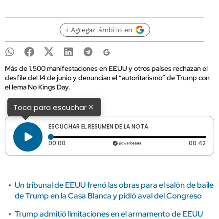
+ Agregar ámbito en
Más de 1.500 manifestaciones en EEUU y otros países rechazan el
desfile del 14 de junio y denuncian el “autoritarismo” de Trump con
el lema No Kings Day.
×
Toca para escuchar
ESCUCHAR EL RESUMEN DE LA NOTA
Tiempo transcurrido: 0 segundos
Dura
00:00
00:42
Un tribunal de EEUU frenó las obras para el salón de baile
de Trump en la Casa Blanca y pidió aval del Congreso
Trump admitió limitaciones en el armamento de EEUU