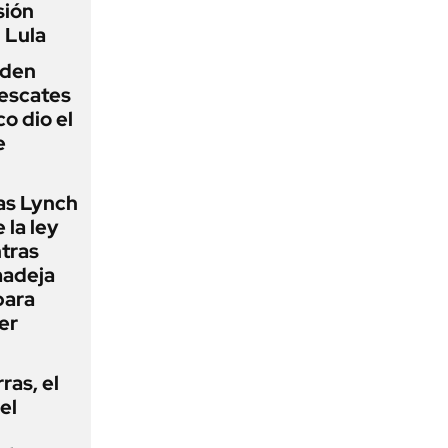
sión
 Lula
iden
rescates
o dio el
e
as Lynch
 la ley
ntras
madeja
para
er
rras, el
el