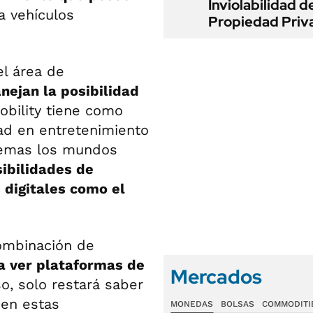
Inviolabilidad de
a vehículos
Propiedad Priv
el área de
nejan la posibilidad
obility tiene como
dad en entretenimiento
blemas los mundos
ibilidades de
 digitales como el
ombinación de
a ver plataformas de
Mercados
so, solo restará saber
cen estas
MONEDAS
BOLSAS
COMMODITI