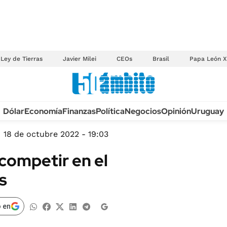
Ley de Tierras
Javier Milei
CEOs
Brasil
Papa León X
Anuario autos 2026
Dólar
Economía
Finanzas
Política
Negocios
Opinión
Uruguay
TECNOLOGÍA
NOVEDADES FISCA
MÉXICO
18 de octubre 2022 - 19:03
EDICTOS JUDICIAL
OPINIÓN
competir en el
MULTAS
MUNDO
s
LICITACIONES
INFORMACIÓN GENERAL
CUADROS TARIFAR
ESPECTÁCULOS
 en
RECALL
DEPORTES