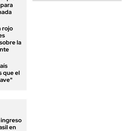
 para
 nada
n rojo
es
sobre la
ente
aís
s que el
lave"
l ingreso
sil en