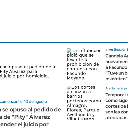
Investigación j
Candela A
nuevament
a Facundo
"Tuve un b
psicótico"
Alerta naranja
Temporal 
cómo sigu
 comenzará el 10 de agosto
cortes de 
ía se opuso al pedido de
son las zo
a de "Pity" Álvarez
afectadas
ender el juicio por