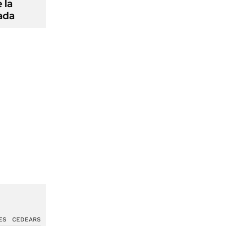
 la
ada
ES
CEDEARS