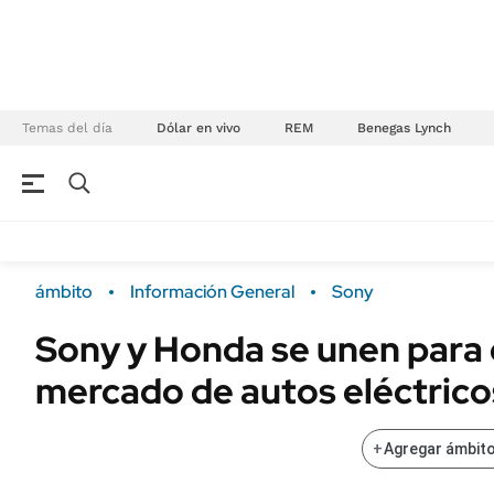
Temas del día
Dólar en vivo
REM
Benegas Lynch
NEGOCIOS
ÚLTIMAS NOTICIAS
Especiales Ámbito
ECONOMÍA
ámbito
Información General
Sony
Real Estate
Banco de Datos
Sony y Honda se unen para 
Sustentabilidad
Campo
mercado de autos eléctrico
Seguros
FINANZAS
ENERGY REPORT
Dólar
+
Agregar ámbito
POLÍTICA
Mercados
Nacional