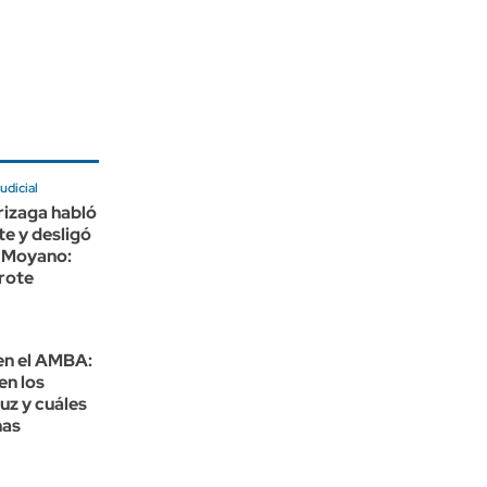
udicial
rizaga habló
e y desligó
 Moyano:
rote
en el AMBA:
en los
luz y cuáles
nas