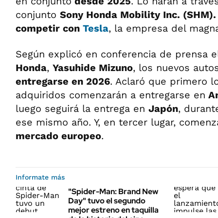
en conjunto
desde 2025
. Lo harán a trav
conjunto
Sony Honda Mobility Inc. (SHM)
competir con
Tesla
, la empresa del magn
Según explicó en conferencia de prensa el
Honda
,
Yasuhide Mizuno
, los nuevos auto
entregarse en 2026
. Aclaró que primero 
adquiridos comenzarán a entregarse en
Am
luego seguirá la entrega en
Japón
, durant
ese mismo año. Y, en tercer lugar, comenz
mercado europeo
.
Informate más
"Spider-Man: Brand New
Day" tuvo el segundo
mejor estreno en taquilla