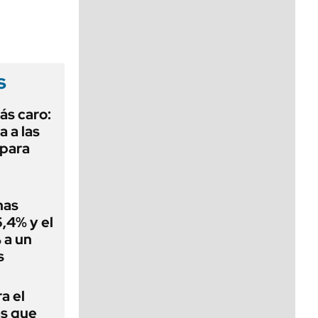
viernes de 10 a 18
s
ás caro:
a a las
 para
nas
,4% y el
 a un
s
a el
as que