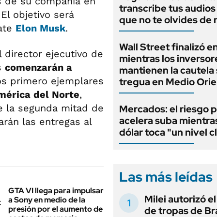
és de su compañía en
transcribe tus audios
.
El objetivo será
que no te olvides de
ate
Elon Musk
.
Wall Street finalizó e
 director ejecutivo de
mientras los inversor
s
comenzarán a
mantienen la cautela 
los primero ejemplares
tregua en Medio Ori
érica del Norte
,
e la segunda mitad de
Mercados: el riesgo p
acelera suba mientra
arán las entregas al
dólar toca "un nivel c
Las más leídas
GTA VI llega para impulsar
Milei autorizó e
a Sony en medio de la
presión por el aumento de
de tropas de Bra