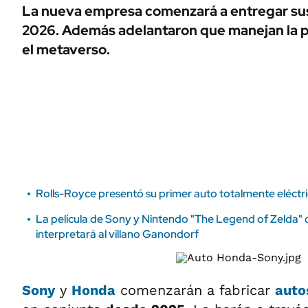
ÁMBITO DEBATE
La nueva empresa comenzará a entregar sus
Municipios
2026. Además adelantaron que manejan la po
MEDIAKIT AMBITO DEBATE
URUGUAY
el metaverso.
Rolls-Royce presentó su primer auto totalmente eléctr
La película de Sony y Nintendo "The Legend of Zelda" 
interpretará al villano Ganondorf
Sony
y
Honda
comenzarán a fabricar
auto