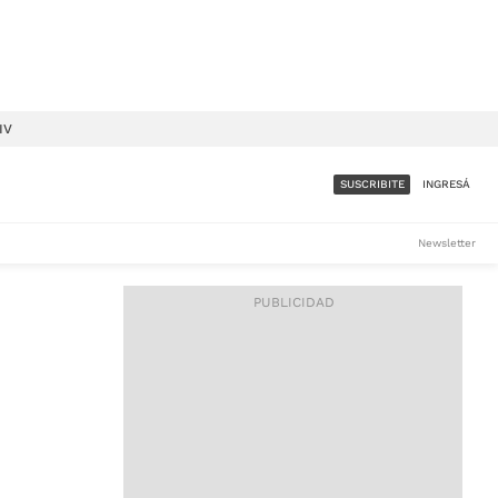
IV
SUSCRIBITE
INGRESÁ
SUMATE A LA COMUNIDAD
Newsletter
DE ÁMBITO
LES
ACCESO FULL - $1.800/MES
ES
CORPORATIVO - CONSULTAR
Si tenés dudas comunicate
con nosotros a
IOS
suscripciones@ambito.com.ar
Llamanos al (54) 11 4556-
9147/48 o
al (54) 11 4449-3256 de lunes a