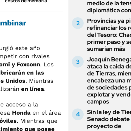
costos de memoria
medio de la ten
diplomática con
Provincias ya p
ombinar
refinanciar los 
del Tesoro: Chac
primer paso y s
urgió este año
sumarían más
petir con rivales
Joaquín Beneg
aomi y Foxconn
. Los
ataca la caída de
abricarán en las
de Tierras, mie
encabeza una 
os Unidos
. Mientras
de sociedades 
lizarán
en línea
.
explotar y vend
campos
e acceso a la
Sin la ley de Tie
resa
Honda
en el área
Senado debate 
óviles.
Mientras que
proyecto de
cimiento que posee