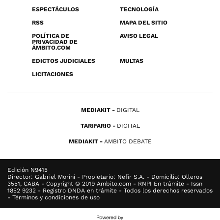
ESPECTÁCULOS
TECNOLOGÍA
RSS
MAPA DEL SITIO
POLÍTICA DE
AVISO LEGAL
PRIVACIDAD DE
ÁMBITO.COM
EDICTOS JUDICIALES
MULTAS
LICITACIONES
MEDIAKIT
DIGITAL
TARIFARIO
DIGITAL
MEDIAKIT
AMBITO DEBATE
Edición N9415
Director: Gabriel Morini - Propietario: Nefir S.A. - Domicilio: Olleros
3551, CABA - Copyright © 2019 Ambito.com - RNPI En trámite - Issn
1852 9232 - Registro DNDA en trámite - Todos los derechos reservados
- Términos y condiciones de uso