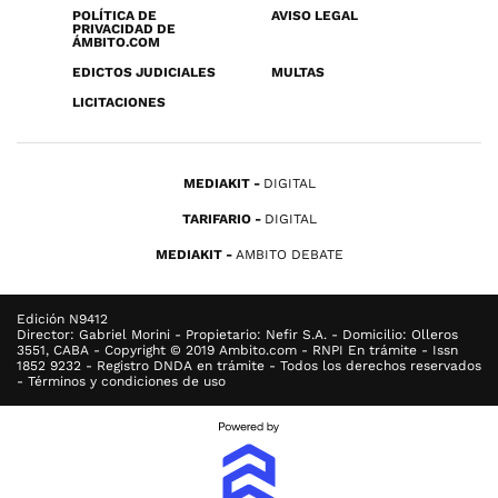
POLÍTICA DE
AVISO LEGAL
PRIVACIDAD DE
ÁMBITO.COM
EDICTOS JUDICIALES
MULTAS
LICITACIONES
MEDIAKIT
DIGITAL
TARIFARIO
DIGITAL
MEDIAKIT
AMBITO DEBATE
Edición N9412
Director: Gabriel Morini - Propietario: Nefir S.A. - Domicilio: Olleros
3551, CABA - Copyright © 2019 Ambito.com - RNPI En trámite - Issn
1852 9232 - Registro DNDA en trámite - Todos los derechos reservados
- Términos y condiciones de uso