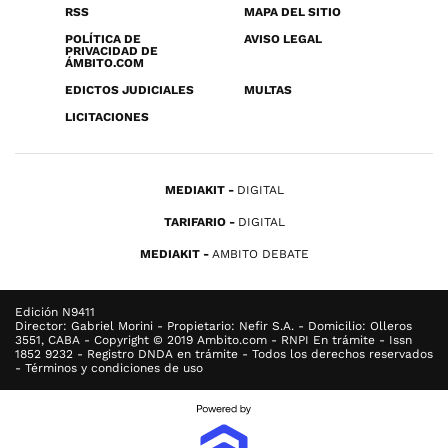
RSS
MAPA DEL SITIO
POLÍTICA DE
AVISO LEGAL
PRIVACIDAD DE
ÁMBITO.COM
EDICTOS JUDICIALES
MULTAS
LICITACIONES
MEDIAKIT
DIGITAL
TARIFARIO
DIGITAL
MEDIAKIT
AMBITO DEBATE
Edición N9411
Director: Gabriel Morini - Propietario: Nefir S.A. - Domicilio: Olleros
3551, CABA - Copyright © 2019 Ambito.com - RNPI En trámite - Issn
1852 9232 - Registro DNDA en trámite - Todos los derechos reservados
- Términos y condiciones de uso