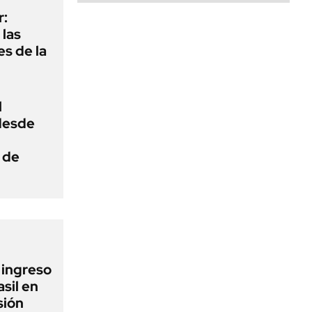
r:
las
es de la
l
 desde
 de
l ingreso
sil en
sión