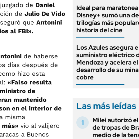
l juzgado de
Daniel
Ideal para maratonea
ación de
Julio De Vido
Disney+ sumó una de 
, aseguró que
Antonini
trilogías más popular
historia del cine
os al FBI».
Los Azules asegura e
suministro eléctrico
ntonini
de haberse
Mendoza y acelera el
os días después de
desarrollo de su mina
 como hizo esta
cobre
al:
«Falso resulta
ministro de
ieran mantenido
Las más leídas
son en el interior de
 la misma
Milei autorizó e
a más»
vio al valijero
de tropas de Bra
aracas a Buenos
medio de la ten