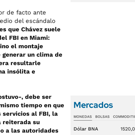
or de facto ante
edio del escándalo
nes que Chávez suele
del FBI en Miami:
sino el montaje
e generar un clima de
era resultarle
a insólita e
ostuvo-, debe ser
Mercados
 mismo tiempo en que
servicios al FBI, la
MONEDAS
BOLSAS
COMMODITI
 reiterada su
Dólar BNA
1520,
o a las autoridades