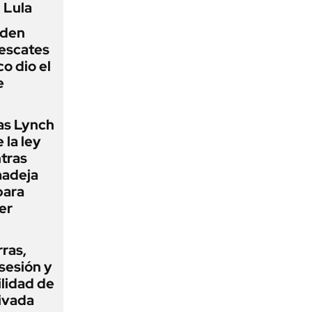
 Lula
iden
rescates
o dio el
e
as Lynch
 la ley
ntras
madeja
para
er
rras,
sesión y
ilidad de
ivada