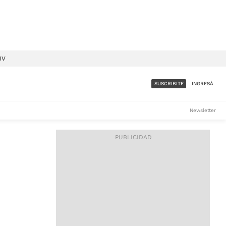
IV
SUSCRIBITE
INGRESÁ
SUMATE A LA COMUNIDAD
Newsletter
DE ÁMBITO
LES
ACCESO FULL - $1.800/MES
ES
CORPORATIVO - CONSULTAR
Si tenés dudas comunicate
con nosotros a
IOS
suscripciones@ambito.com.ar
Llamanos al (54) 11 4556-
9147/48 o
al (54) 11 4449-3256 de lunes a