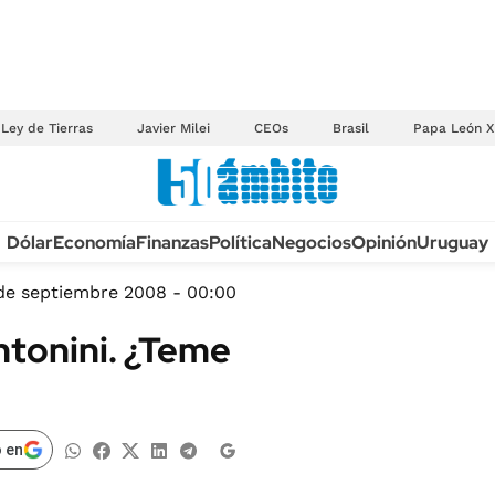
Ley de Tierras
Javier Milei
CEOs
Brasil
Papa León X
Anuario autos 2026
Dólar
Economía
Finanzas
Política
Negocios
Opinión
Uruguay
TECNOLOGÍA
NOVEDADES FISCA
MÉXICO
de septiembre 2008 - 00:00
EDICTOS JUDICIAL
OPINIÓN
ntonini. ¿Teme
MULTAS
MUNDO
LICITACIONES
INFORMACIÓN GENERAL
CUADROS TARIFAR
ESPECTÁCULOS
 en
RECALL
DEPORTES