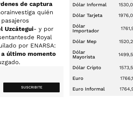
rdenes de captura
Dólar Informal
1530,
orainvestiga quién
Dólar Tarjeta
1976,
 pasajeros
Dólar
l Uzcátegui
- y por
1761,
Importador
esentantesde Royal
Dólar Mep
1520,
quilado por ENARSA:
Dólar
y a último momento
1499,
Mayorista
uzgado.
Dólar Cripto
1573,
Euro
1766,
SUSCRIBITE
Euro Informal
1764,