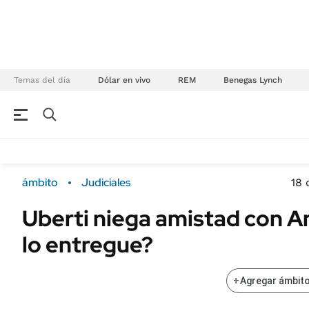
Temas del día
Dólar en vivo
REM
Benegas Lynch
NEGOCIOS
ÚLTIMAS NOTICIAS
Especiales Ámbito
ECONOMÍA
ámbito
Judiciales
18 
Real Estate
Banco de Datos
Uberti niega amistad con A
Sustentabilidad
Campo
lo entregue?
Seguros
FINANZAS
ENERGY REPORT
Dólar
+
Agregar ámbito
POLÍTICA
Mercados
Nacional