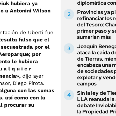
diplomática con
ziuk hubiera ya
io a Antonini Wilson
Provincias ya p
refinanciar los 
del Tesoro: Chac
primer paso y s
ntación de Uberti fue
sumarían más
esulta falso que el
Joaquín Beneg
a secuestrada por el
ataca la caída de
 Aeroparque; por
de Tierras, mie
ente le hubiera
encabeza una 
 a l q u i e r
de sociedades 
enencia»,
dijo ayer
explotar y vend
sor, Diego Pirota.
campos
 alguna con las sumas
Sin la ley de Tie
s, así como con la
LLA reanuda la 
l procurar su
debate Inviolab
la Propiedad Pr