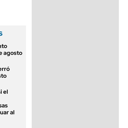
viernes de 10 a 18
s
nto
de agosto
erró
sto
i el
sas
uar al