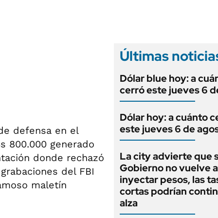
ANUARIO 2025
LIFESTYLE
EDICIÓN IMPRESA
AUTOS
Últimas noticia
Dólar blue hoy: a cuá
cerró este jueves 6 
Dólar hoy: a cuánto c
este jueves 6 de ago
 de defensa en el
u$s 800.000 generado
La city advierte que s
tación donde rechazó
Gobierno no vuelve a
s grabaciones del FBI
inyectar pesos, las ta
famoso maletín
cortas podrían contin
alza