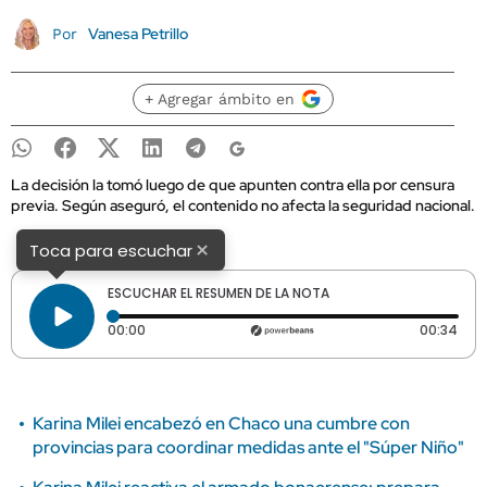
Vanesa Petrillo
Por
+ Agregar ámbito en
La decisión la tomó luego de que apunten contra ella por censura
previa. Según aseguró, el contenido no afecta la seguridad nacional.
×
Toca para escuchar
ESCUCHAR EL RESUMEN DE LA NOTA
Tiempo transcurrido: 0 segundos
Dura
00:00
00:34
Karina Milei encabezó en Chaco una cumbre con
provincias para coordinar medidas ante el "Súper Niño"