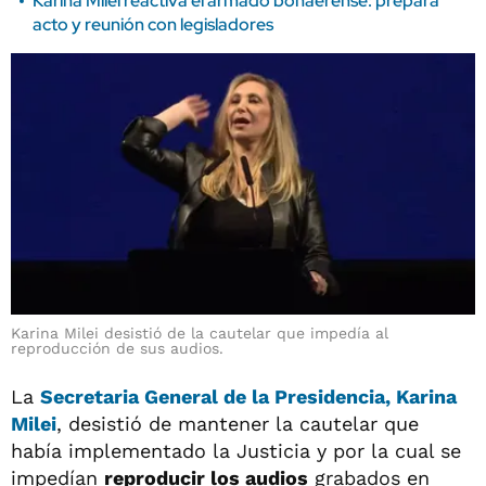
Karina Milei reactiva el armado bonaerense: prepara
acto y reunión con legisladores
Karina Milei desistió de la cautelar que impedía al
reproducción de sus audios.
La
Secretaria General de la Presidencia, Karina
Milei
, desistió de mantener la cautelar que
había implementado la Justicia y por la cual se
impedían
reproducir los audios
grabados en