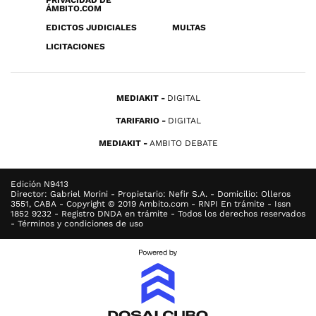
PRIVACIDAD DE
ÁMBITO.COM
EDICTOS JUDICIALES
MULTAS
LICITACIONES
MEDIAKIT
DIGITAL
TARIFARIO
DIGITAL
MEDIAKIT
AMBITO DEBATE
Edición N9413
Director: Gabriel Morini - Propietario: Nefir S.A. - Domicilio: Olleros
3551, CABA - Copyright © 2019 Ambito.com - RNPI En trámite - Issn
1852 9232 - Registro DNDA en trámite - Todos los derechos reservados
- Términos y condiciones de uso