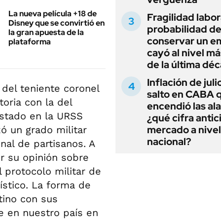
La nueva película +18 de
Fragilidad labora
Disney que se convirtió en
probabilidad d
la gran apuesta de la
conservar un e
plataforma
cayó al nivel má
de la última dé
Inflación de julio
 del teniente coronel
salto en CABA 
toria con la del
encendió las al
estado en la URSS
¿qué cifra antic
mercado a nivel
ó un grado militar
nacional?
nal de partisanos. A
r su opinión sobre
 protocolo militar de
ístico. La forma de
tino con sus
de en nuestro país en