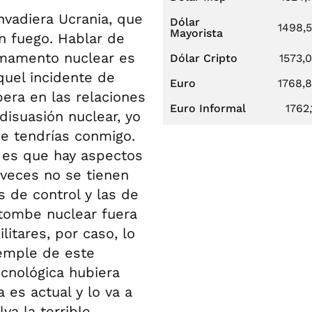
vadiera Ucrania, que
Dólar
1498,
Mayorista
n fuego. Hablar de
rmamento nuclear es
Dólar Cripto
1573,
quel incidente de
Euro
1768,
era en las relaciones
Euro Informal
1762,
disuasión nuclear, yo
ue tendrías conmigo.
v es que hay aspectos
 veces no se tienen
as de control y las de
atombe nuclear fuera
litares, por caso, lo
temple de este
ecnológica hubiera
es actual y lo va a
va la terrible