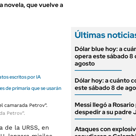
ANUARIO 2025
a novela, que vuelve a
LIFESTYLE
EDICIÓN IMPRESA
AUTOS
Últimas noticia
Dólar blue hoy: a cuá
opera este sábado 8 
agosto
tos escritos por IA
Dólar hoy: a cuánto c
este sábado 8 de ago
res de primaria que se usarán
Messi llegó a Rosario
despedir a su padre 
da Petrov”.
sa de la URSS, en
Ataques con explosi