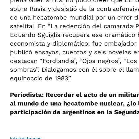
plena Guerra Fría, no pudo creer que EE U
sobre Rusia y desistió de la contraofensi
de una hecatombe mundial por un error d
satelital. En “La redención del camarada P
Eduardo Sguiglia recupera ese dramático h
economista y diplomático; fue embajador 
publicó ensayos, cuentos y seis novelas e
destacan “Fordlandia”, “Ojos negros”, “Los
sombras”. Dialogamos con él sobre el llam
equinoccio de 1983”.
Periodista: Recordar el acto de un milita
al mundo de una hecatombe nuclear, ¿lo l
participación de argentinos en la Segun
Informate más