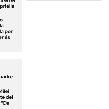
a en el
priella
do
la
da por
enés
 padre
Milei
te del
 "Da