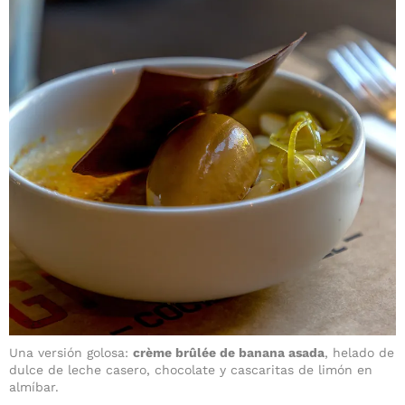
Una versión golosa:
crème brûlée de banana asada
, helado de
dulce de leche casero, chocolate y cascaritas de limón en
almíbar.