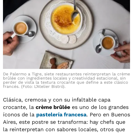
De Palermo a Tigre, siete restaurantes reinterpretan la crème
brûlée con ingredientes locales y creatividad estacional, sin
perder de vista la textura crocante que define a este clásico
francés. (Foto: L’Atelier Bistró).
Clásica, cremosa y con su infaltable capa
crocante, la
crème brûlée
es uno de los grandes
íconos de la
pastelería francesa
. Pero en Buenos
Aires, este postre se transforma: hay chefs que
la reinterpretan con sabores locales, otros que