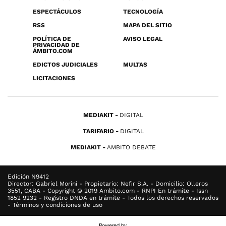
ESPECTÁCULOS
TECNOLOGÍA
RSS
MAPA DEL SITIO
POLÍTICA DE
AVISO LEGAL
PRIVACIDAD DE
ÁMBITO.COM
EDICTOS JUDICIALES
MULTAS
LICITACIONES
MEDIAKIT
DIGITAL
TARIFARIO
DIGITAL
MEDIAKIT
AMBITO DEBATE
Edición N9412
Director: Gabriel Morini - Propietario: Nefir S.A. - Domicilio: Olleros
3551, CABA - Copyright © 2019 Ambito.com - RNPI En trámite - Issn
1852 9232 - Registro DNDA en trámite - Todos los derechos reservados
- Términos y condiciones de uso