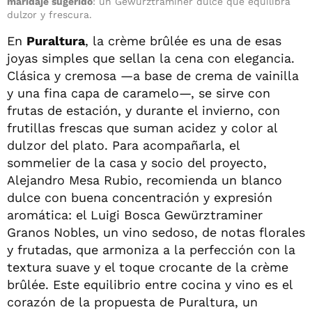
maridaje sugerido
: un Gewürztraminer dulce que equilibra
dulzor y frescura.
En
Puraltura
, la crème brûlée es una de esas
joyas simples que sellan la cena con elegancia.
Clásica y cremosa —a base de crema de vainilla
y una fina capa de caramelo—, se sirve con
frutas de estación, y durante el invierno, con
frutillas frescas que suman acidez y color al
dulzor del plato. Para acompañarla, el
sommelier de la casa y socio del proyecto,
Alejandro Mesa Rubio, recomienda un blanco
dulce con buena concentración y expresión
aromática: el Luigi Bosca Gewürztraminer
Granos Nobles, un vino sedoso, de notas florales
y frutadas, que armoniza a la perfección con la
textura suave y el toque crocante de la crème
brûlée. Este equilibrio entre cocina y vino es el
corazón de la propuesta de Puraltura, un