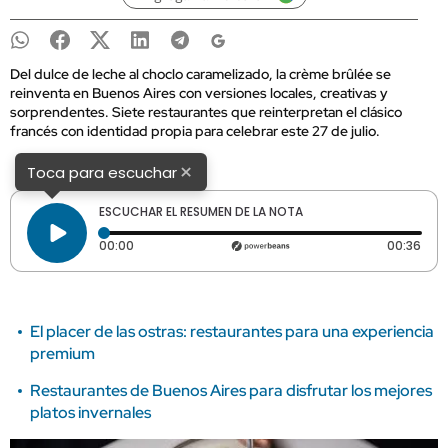
Del dulce de leche al choclo caramelizado, la crème brûlée se
reinventa en Buenos Aires con versiones locales, creativas y
sorprendentes. Siete restaurantes que reinterpretan el clásico
francés con identidad propia para celebrar este 27 de julio.
×
Toca para escuchar
ESCUCHAR EL RESUMEN DE LA NOTA
Tiempo transcurrido: 0 segundos
Dura
00:00
00:36
El placer de las ostras: restaurantes para una experiencia
premium
Restaurantes de Buenos Aires para disfrutar los mejores
platos invernales