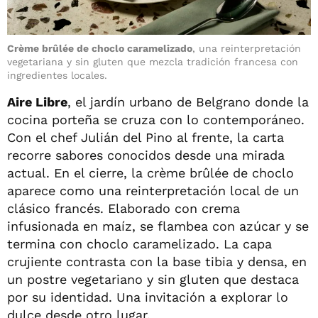
Crème brûlée de choclo caramelizado
, una reinterpretación
vegetariana y sin gluten que mezcla tradición francesa con
ingredientes locales.
Aire Libre
, el jardín urbano de Belgrano donde la
cocina porteña se cruza con lo contemporáneo.
Con el chef Julián del Pino al frente, la carta
recorre sabores conocidos desde una mirada
actual. En el cierre, la crème brûlée de choclo
aparece como una reinterpretación local de un
clásico francés. Elaborado con crema
infusionada en maíz, se flambea con azúcar y se
termina con choclo caramelizado. La capa
crujiente contrasta con la base tibia y densa, en
un postre vegetariano y sin gluten que destaca
por su identidad. Una invitación a explorar lo
dulce desde otro lugar.