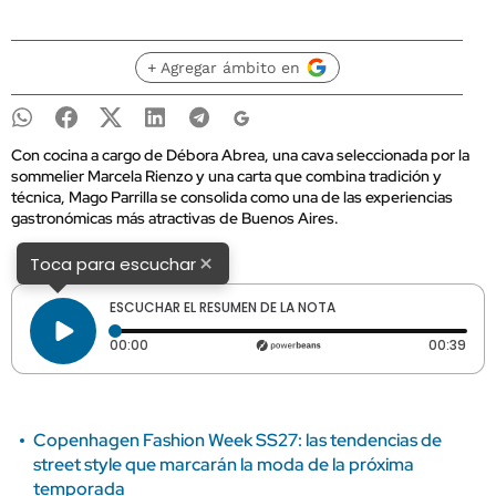
+ Agregar ámbito en
Con cocina a cargo de Débora Abrea, una cava seleccionada por la
sommelier Marcela Rienzo y una carta que combina tradición y
técnica, Mago Parrilla se consolida como una de las experiencias
gastronómicas más atractivas de Buenos Aires.
×
Toca para escuchar
ESCUCHAR EL RESUMEN DE LA NOTA
Tiempo transcurrido: 0 segundos
Dura
00:00
00:39
Copenhagen Fashion Week SS27: las tendencias de
street style que marcarán la moda de la próxima
temporada