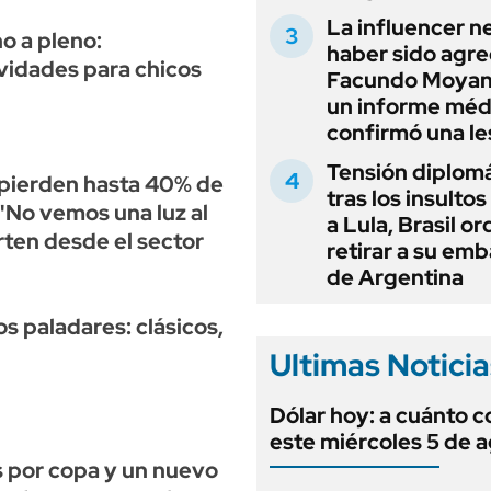
La influencer n
o a pleno:
haber sido agre
vidades para chicos
Facundo Moyan
un informe méd
confirmó una le
Tensión diplomá
 pierden hasta 40% de
tras los insultos
 "No vemos una luz al
a Lula, Brasil o
erten desde el sector
retirar a su em
de Argentina
os paladares: clásicos,
Ultimas Noticia
Dólar hoy: a cuánto c
este miércoles 5 de 
s por copa y un nuevo