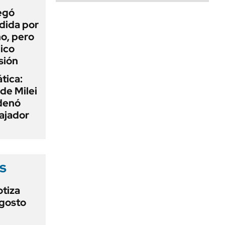
egó
dida por
o, pero
ico
sión
tica:
 de Milei
rdenó
bajador
s
otiza
agosto