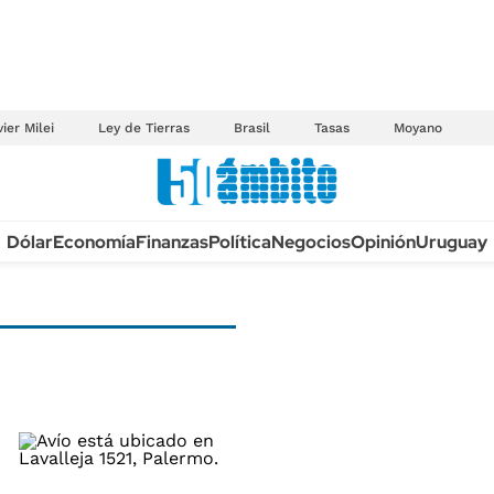
ier Milei
Ley de Tierras
Brasil
Tasas
Moyano
Anuario autos 2026
Dólar
Economía
Finanzas
Política
Negocios
Opinión
Uruguay
TECNOLOGÍA
NOVEDADES FISCA
MÉXICO
EDICTOS JUDICIAL
OPINIÓN
MULTAS
MUNDO
LICITACIONES
INFORMACIÓN GENERAL
CUADROS TARIFAR
ESPECTÁCULOS
RECALL
DEPORTES