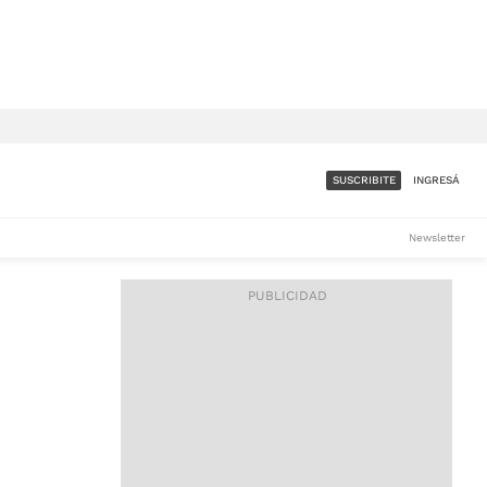
SUSCRIBITE
INGRESÁ
SUMATE A LA COMUNIDAD
Newsletter
DE ÁMBITO
LES
ACCESO FULL - $1.800/MES
ES
CORPORATIVO - CONSULTAR
Si tenés dudas comunicate
con nosotros a
IOS
suscripciones@ambito.com.ar
Llamanos al (54) 11 4556-
9147/48 o
al (54) 11 4449-3256 de lunes a