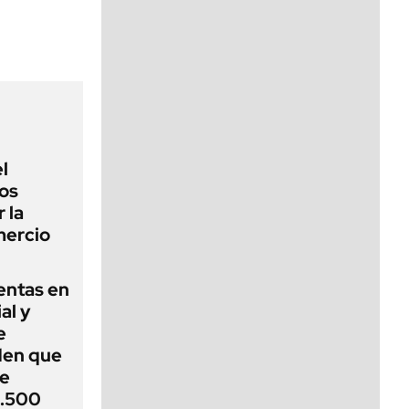
viernes de 10 a 18
l
los
 la
mercio
entas en
al y
e
den que
de
1.500