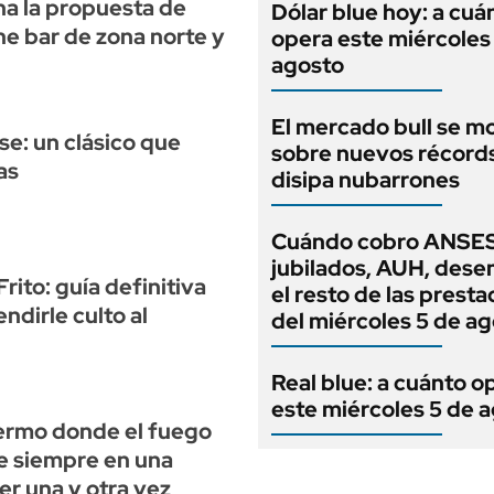
na la propuesta de
Dólar blue hoy: a cuá
ne bar de zona norte y
opera este miércoles
agosto
El mercado bull se m
e: un clásico que
sobre nuevos récord
as
disipa nubarrones
Cuándo cobro ANSES
jubilados, AUH, dese
Frito: guía definitiva
el resto de las prest
ndirle culto al
del miércoles 5 de a
Real blue: a cuánto o
este miércoles 5 de 
lermo donde el fuego
e siempre en una
er una y otra vez