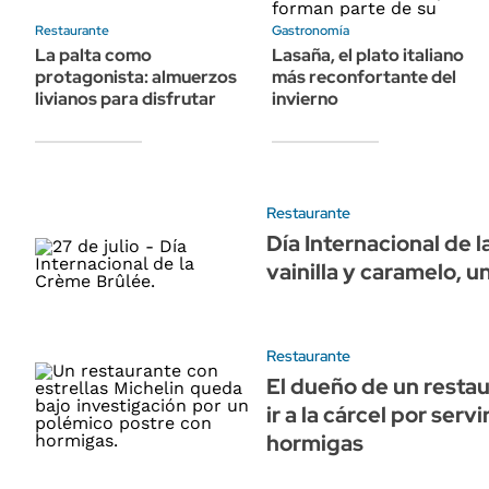
ÁMBITO DEBATE
Restaurante
Gastronomía
Municipios
MEDIAKIT AMBITO DEBATE
La palta como
Lasaña, el plato italiano
URUGUAY
protagonista: almuerzos
más reconfortante del
livianos para disfrutar
invierno
Restaurante
Día Internacional de 
vainilla y caramelo, un
Restaurante
El dueño de un restau
ir a la cárcel por serv
hormigas