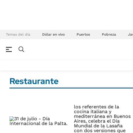
Temas del día
Dólar en vivo
Puertos
Pobreza
Jav
NEGOCIOS
ÚLTIMAS NOTICIAS
Especiales Ámbito
ECONOMÍA
Restaurante
Real Estate
Banco de Datos
Sustentabilidad
Campo
Seguros
FINANZAS
ENERGY REPORT
Dólar
POLÍTICA
Mercados
Nacional