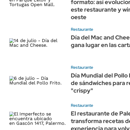
formato: así evolucio
este restaurante y wi
oeste
Restaurante
Día del Mac and Chees
gana lugar en las cart
Restaurante
Día Mundial del Pollo 
de sándwiches para re
"crispy"
Restaurante
El restaurante de Pa
transforma recetas d
experiencia para volv