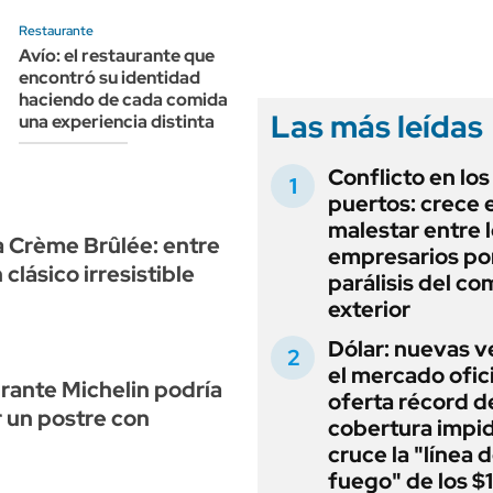
ANUARIO 2025
LIFESTYLE
Restaurante
EDICIÓN IMPRESA
AUTOS
Avío: el restaurante que
encontró su identidad
haciendo de cada comida
Las más leídas
una experiencia distinta
Conflicto en los
puertos: crece e
malestar entre 
la Crème Brûlée: entre
empresarios por
 clásico irresistible
parálisis del co
exterior
Dólar: nuevas v
el mercado ofici
rante Michelin podría
oferta récord d
ir un postre con
cobertura impi
cruce la "línea 
fuego" de los $