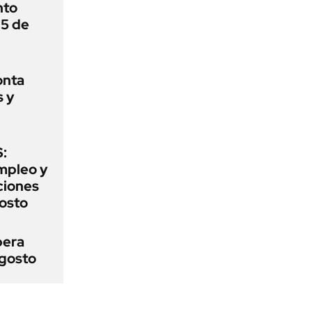
nto
 5 de
onta
s y
:
mpleo y
aciones
gosto
pera
agosto