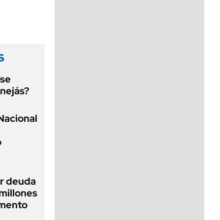
viernes de 10 a 18
s
 se
nejás?
Nacional
o
ir deuda
millones
gmento