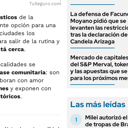
TuSeguro.com
La defensa de Facun
sticos
de la
Moyano pidió que se
nte opción para una
levanten las restricc
ciudades los
tras la declaración de
ra salir de la rutina y
Candela Arizaga
tá cerca
.
Mercado de capitales
del S&P Merval, toke
calidades se
y las apuestas que se
ase comunitaria
: son
para los próximos me
aboran con amor
ones
y exponen con
stóricos
.
Las más leídas
Milei autorizó e
de tropas de Bra