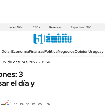
Javier Milei
CEOs
Reservas
Papa León XIV
Anuario autos 2026
Dólar
Economía
Finanzas
Política
Negocios
Opinión
Uruguay
TECNOLOGÍA
NOVEDADES FISCA
MÉXICO
12 de octubre 2022 - 11:56
EDICTOS JUDICIAL
OPINIÓN
ones: 3
MULTAS
MUNDO
r el día y
LICITACIONES
INFORMACIÓN GENERAL
CUADROS TARIFAR
ESPECTÁCULOS
RECALL
DEPORTES
 en