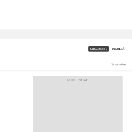
SUSCRIBITE
INGRESÁ
SUMATE A LA COMUNIDAD
Newsletter
DE ÁMBITO
LES
ACCESO FULL - $1.800/MES
ES
CORPORATIVO - CONSULTAR
Si tenés dudas comunicate
con nosotros a
IOS
suscripciones@ambito.com.ar
Llamanos al (54) 11 4556-
9147/48 o
al (54) 11 4449-3256 de lunes a