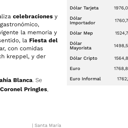
Dólar Tarjeta
1976,
aliza
celebraciones
y
Dólar
1760,
Importador
, gastronómico,
 vigente la memoria y
Dólar Mep
1524,
sentido, la
Fiesta del
Dólar
1498,
ar, con comidas
Mayorista
ch kreppel, y der
Dólar Cripto
1564,
Euro
1768,
Euro Informal
1762,
ahía Blanca
. Se
Coronel Pringles
,
Santa María