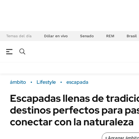
Temas del día
Dólar en vivo
Senado
REM
Brasil
NEGOCIOS
ÚLTIMAS NOTICIAS
Especiales Ámbito
ECONOMÍA
ámbito
Lifestyle
escapada
Real Estate
Banco de Datos
Escapadas llenas de tradici
Sustentabilidad
Campo
destinos perfectos para pasa
Seguros
FINANZAS
ENERGY REPORT
conectar con la naturaleza
Dólar
POLÍTICA
Mercados
+
Agregar ámbito
Nacional