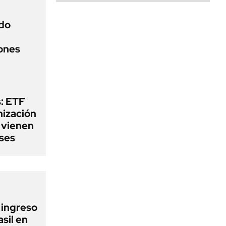
do
iones
: ETF
nización
 vienen
ses
l ingreso
sil en