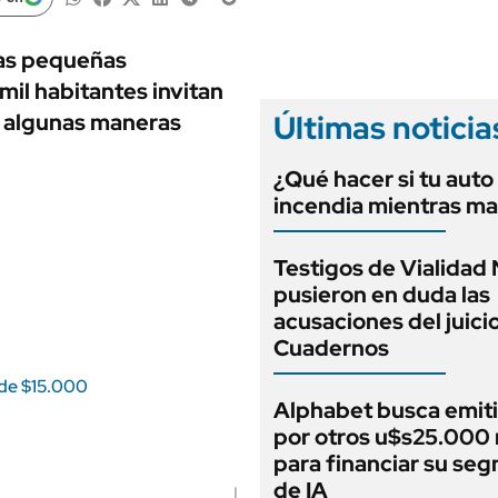
ANUARIO 2025
LIFESTYLE
EDICIÓN IMPRESA
AUTOS
 las pequeñas
il habitantes invitan
Últimas noticia
s algunas maneras
¿Qué hacer si tu auto
incendia mientras ma
Testigos de Vialidad 
pusieron en duda las
acusaciones del juici
Cuadernos
 de $15.000
Alphabet busca emit
por otros u$s25.000 
para financiar su se
de IA