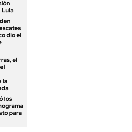
sión
 Lula
iden
rescates
o dio el
e
rras, el
el
 la
ada
 los
onograma
sto para