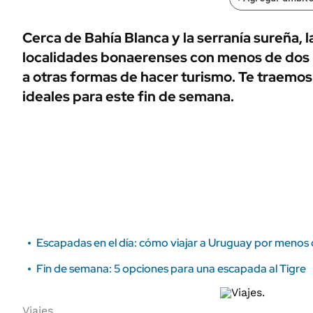
ÁMBITO DEBATE
Municipios
MEDIAKIT AMBITO DEBATE
Cerca de Bahía Blanca y la serranía sureña,
URUGUAY
localidades bonaerenses con menos de dos m
a otras formas de hacer turismo. Te traemo
ideales para este fin de semana.
Escapadas en el día: cómo viajar a Uruguay por menos
Fin de semana: 5 opciones para una escapada al Tigre
Viajes.