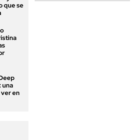
o que se
a
io
ristina
as
or
 Deep
: una
 ver en