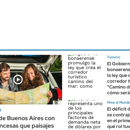
Turismo
El Gobier
bonaerens
la ley que 
corredor t
"Camino de
cómo será
Pese al Mundi
El déficit 
l
se contraj
 de Buenos Aires con
en el prim
ancesas que paisajes
qué rol tuv