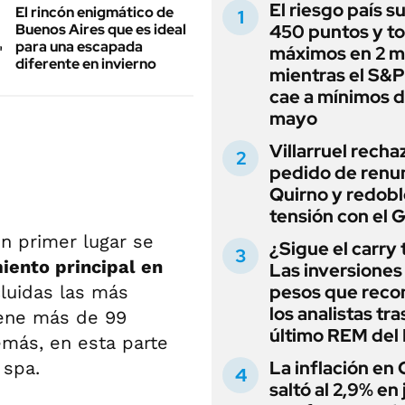
El riesgo país s
El rincón enigmático de
Buenos Aires que es ideal
450 puntos y t
para una escapada
máximos en 2 m
diferente en invierno
mientras el S&
cae a mínimos 
mayo
Villarruel recha
pedido de renu
Quirno y redobl
tensión con el 
En primer lugar se
¿Sigue el carry
iento principal en
Las inversiones
pesos que rec
cluidas las más
los analistas tra
tiene más de 99
último REM de
emás, en esta parte
La inflación en
 spa.
saltó al 2,9% en j