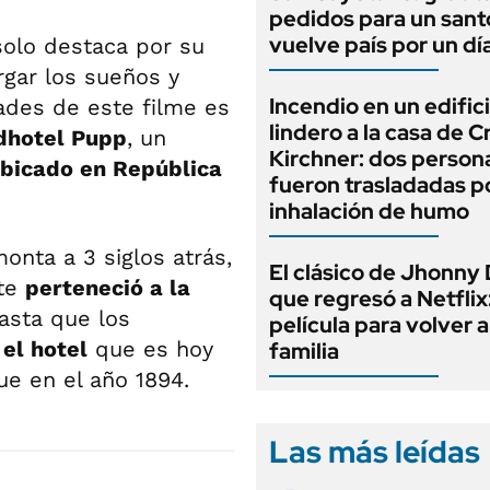
pedidos para un sant
vuelve país por un dí
olo destaca por su
gar los sueños y
Incendio en un edific
dades de este filme es
lindero a la casa de C
dhotel Pupp
, un
Kirchner: dos person
bicado en República
fueron trasladadas p
inhalación de humo
onta a 3 siglos atrás,
El clásico de Jhonny
ste
perteneció a la
que regresó a Netflix
asta que los
película para volver a
 el hotel
que es hoy
familia
fue en el año 1894.
Las más leídas