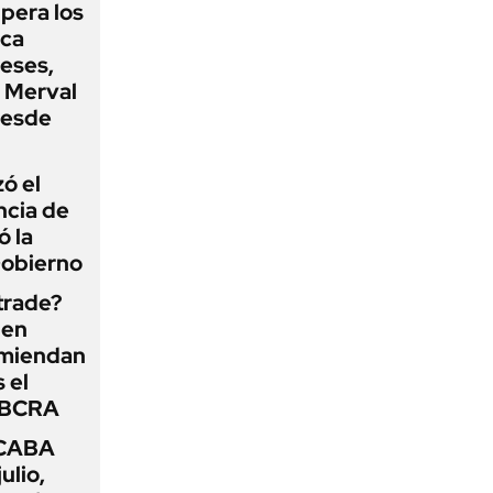
upera los
oca
eses,
P Merval
desde
zó el
ncia de
ó la
Gobierno
 trade?
 en
omiendan
s el
l BCRA
 CABA
ulio,