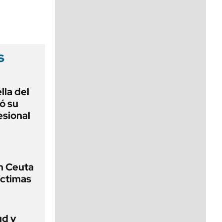
viernes de 10 a 18
s
lla del
ó su
esional
n Ceuta
íctimas
ud y