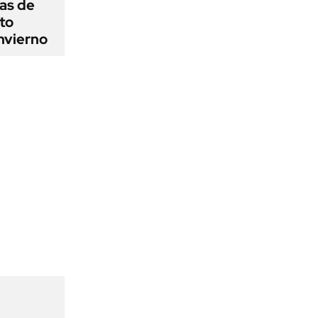
as de
cto
nvierno