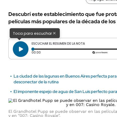
ÁMBITO DEBATE
Municipios
MEDIAKIT AMBITO DEBATE
Descubrí este establecimiento que fue prot
URUGUAY
películas más populares de la década de los
×
Toca para escuchar
ESCUCHAR EL RESUMEN DE LA NOTA
Tiempo transcurrido: 0 segundos
00:00
La ciudad de las lagunas en Buenos Aires perfecta para
desconectar de la rutina
El imponente espejo de agua de San Luis perfecto par
El Grandhotel Pupp se puede observar en las película
y en "007: Casino Royale".