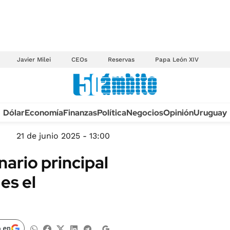
Javier Milei
CEOs
Reservas
Papa León XIV
Anuario autos 2026
Dólar
Economía
Finanzas
Política
Negocios
Opinión
Uruguay
TECNOLOGÍA
NOVEDADES FISCA
MÉXICO
21 de junio 2025 - 13:00
EDICTOS JUDICIAL
OPINIÓN
nario principal
MULTAS
MUNDO
es el
LICITACIONES
INFORMACIÓN GENERAL
CUADROS TARIFAR
ESPECTÁCULOS
RECALL
DEPORTES
 en