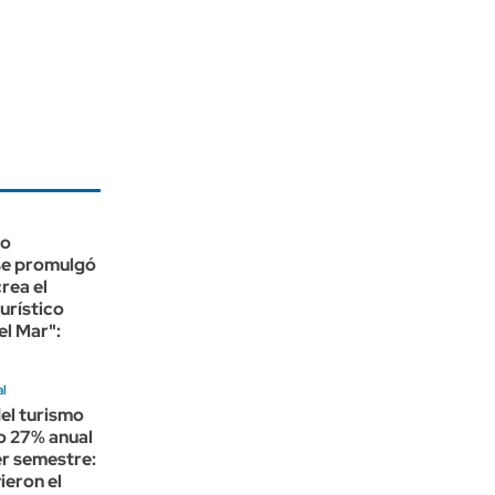
no
e promulgó
crea el
urístico
l Mar":
al
del turismo
o 27% anual
er semestre:
ieron el