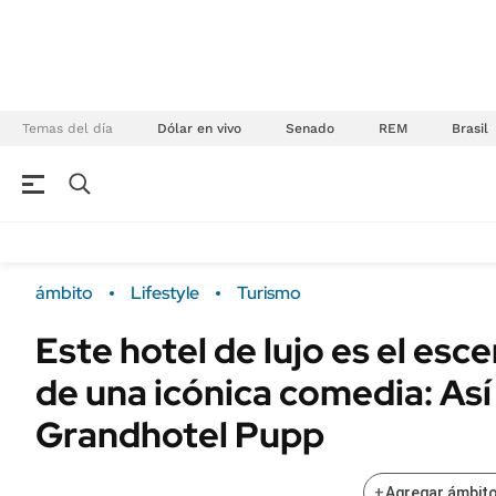
Temas del día
Dólar en vivo
Senado
REM
Brasil
NEGOCIOS
ÚLTIMAS NOTICIAS
Especiales Ámbito
ECONOMÍA
ámbito
Lifestyle
Turismo
Real Estate
Banco de Datos
Este hotel de lujo es el esce
Sustentabilidad
Campo
de una icónica comedia: Así 
Seguros
FINANZAS
ENERGY REPORT
Grandhotel Pupp
Dólar
POLÍTICA
Mercados
+
Agregar ámbito
Nacional