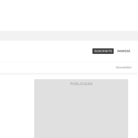
SUSCRIBITE
INGRESÁ
SUMATE A LA COMUNIDAD
Newsletter
DE ÁMBITO
LES
ACCESO FULL - $1.800/MES
ES
CORPORATIVO - CONSULTAR
Si tenés dudas comunicate
con nosotros a
IOS
suscripciones@ambito.com.ar
Llamanos al (54) 11 4556-
9147/48 o
al (54) 11 4449-3256 de lunes a