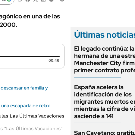
ANUARIO 2025
LIFESTYLE
EDICIÓN IMPRESA
AUTOS
agónico en una de las
 2000.
Últimas noticia
El legado continúa: la
hermana de una estre
Duración: 46 segundos
00:46
Manchester City firm
primer contrato prof
España acelera la
 descansar en familia y
identificación de los
migrantes muertos e
a una escapada de relax
mientras la cifra de v
asciende a 141
s "Las Últimas Vacaciones"
San Cayetano: gratit