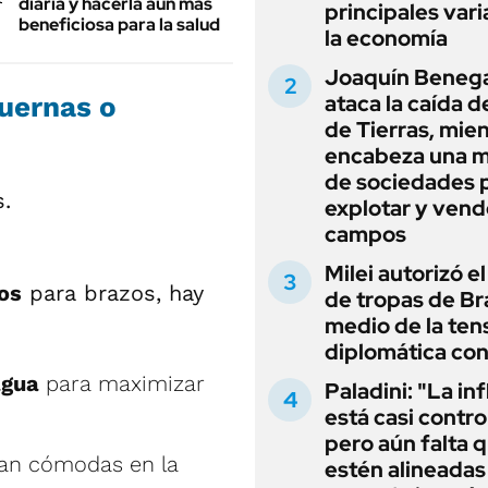
diaria y hacerla aún más
principales vari
beneficiosa para la salud
la economía
Joaquín Beneg
ataca la caída de
uernas o
de Tierras, mie
encabeza una 
de sociedades 
explotar y vend
campos
Milei autorizó e
ios
para brazos, hay
de tropas de Bra
medio de la ten
diplomática con
agua
para maximizar
Paladini: "La in
está casi contro
pero aún falta 
an cómodas en la
estén alineadas 