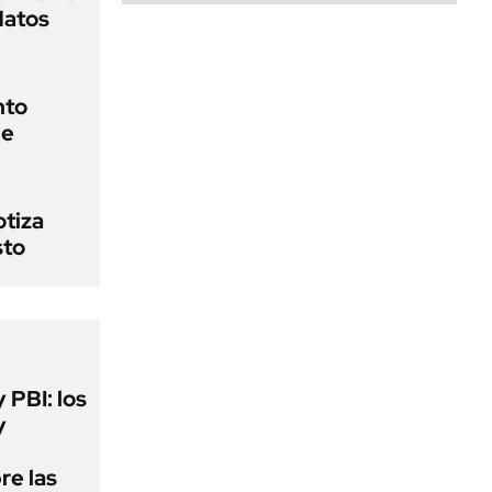
datos
nto
de
otiza
sto
y PBI: los
y
re las