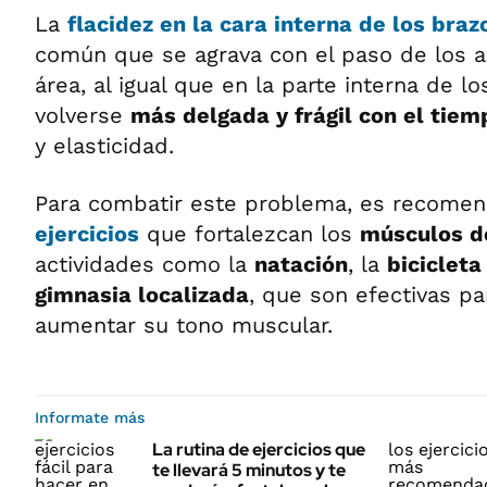
La
flacidez
en la cara interna de los
braz
común que se agrava con el paso de los 
área, al igual que en la parte interna de l
volverse
más delgada y frágil con el tiem
y elasticidad.
Para combatir este problema, es recome
ejercicios
que fortalezcan los
músculos d
actividades como la
natación
, la
bicicleta
gimnasia localizada
, que son efectivas p
aumentar su tono muscular.
Informate más
La rutina de ejercicios que
te llevará 5 minutos y te