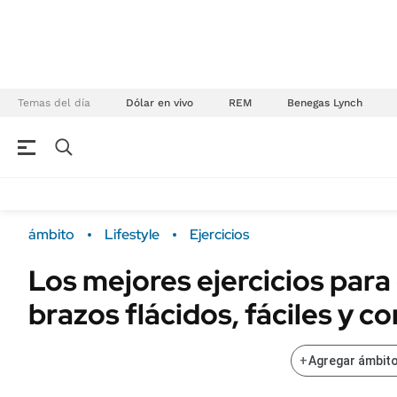
Temas del día
Dólar en vivo
REM
Benegas Lynch
NEGOCIOS
ÚLTIMAS NOTICIAS
Especiales Ámbito
ECONOMÍA
ámbito
Lifestyle
Ejercicios
Real Estate
Banco de Datos
Los mejores ejercicios para
Sustentabilidad
Campo
brazos flácidos, fáciles y 
Seguros
FINANZAS
ENERGY REPORT
Dólar
+
Agregar ámbito
POLÍTICA
Mercados
Nacional