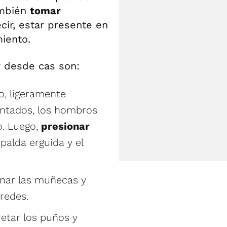
ambién
tomar
ecir, estar presente en
miento.
r desde cas son:
o, ligeramente
antados, los hombros
o. Luego,
presionar
palda erguida y el
onar las muñecas y
redes.
retar los puños y