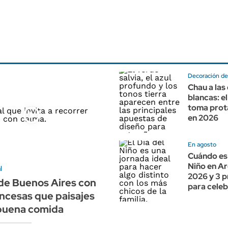
Decoración de 
Chau a las
blancas: e
toma pro
en 2026
En agosto
Cuándo es 
Niño en A
l
2026 y 3 
 de Buenos Aires con
para celeb
ancesas que paisajes
 buena comida