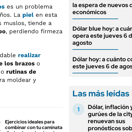
la espera de nuevos 
os
es un problema
económicos
años. La
piel
en esta
os muslos, tiende a
Dólar blue hoy: a cuá
po
, perdiendo firmeza
opera este jueves 6 
agosto
ndable
realizar
Dólar hoy: a cuánto c
e los brazos
o
este jueves 6 de ago
o
rutinas de
ara moldear y
Las más leídas
Dólar, inflación 
gurúes de la cit
renuevan sus
Ejercicios ideales para
combinar con tu caminata
pronósticos sob