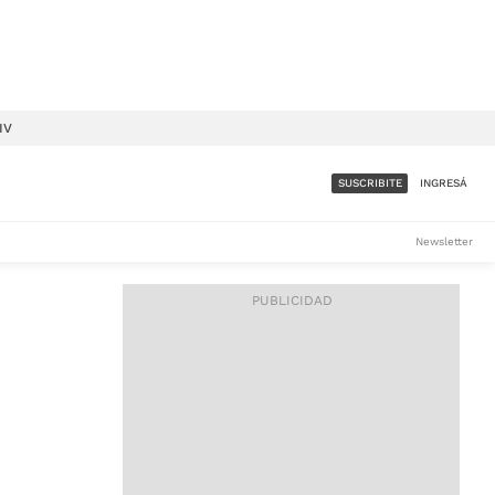
IV
SUSCRIBITE
INGRESÁ
SUMATE A LA COMUNIDAD
Newsletter
DE ÁMBITO
LES
ACCESO FULL - $1.800/MES
ES
CORPORATIVO - CONSULTAR
Si tenés dudas comunicate
con nosotros a
IOS
suscripciones@ambito.com.ar
Llamanos al (54) 11 4556-
9147/48 o
al (54) 11 4449-3256 de lunes a