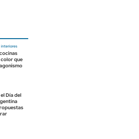
interiores
 cocinas
l color que
tagonismo
el Día del
rgentina
propuestas
rar