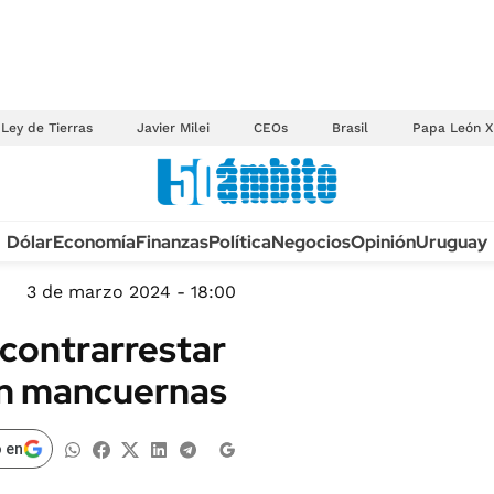
Ley de Tierras
Javier Milei
CEOs
Brasil
Papa León X
Anuario autos 2026
Dólar
Economía
Finanzas
Política
Negocios
Opinión
Uruguay
TECNOLOGÍA
NOVEDADES FISCA
MÉXICO
3 de marzo 2024 - 18:00
EDICTOS JUDICIAL
OPINIÓN
 contrarrestar
MULTAS
MUNDO
con mancuernas
LICITACIONES
INFORMACIÓN GENERAL
CUADROS TARIFAR
ESPECTÁCULOS
 en
RECALL
DEPORTES