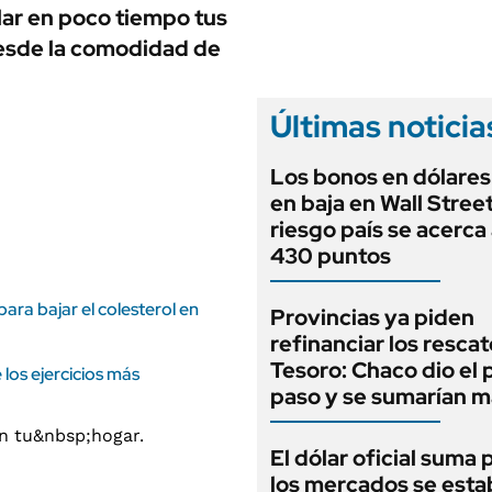
ANUARIO 2025
lar en poco tiempo tus
LIFESTYLE
EDICIÓN IMPRESA
desde la comodidad de
AUTOS
Últimas noticia
Los bonos en dólares
en baja en Wall Street
riesgo país se acerca 
430 puntos
para bajar el colesterol en
Provincias ya piden
refinanciar los rescat
Tesoro: Chaco dio el 
los ejercicios más
paso y se sumarían m
El dólar oficial suma 
los mercados se estab