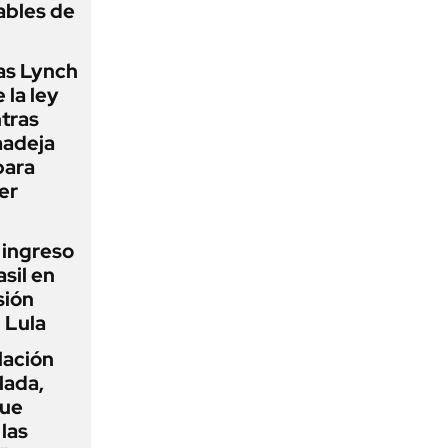
ables de
as Lynch
 la ley
ntras
madeja
para
er
l ingreso
sil en
sión
 Lula
flación
lada,
que
las