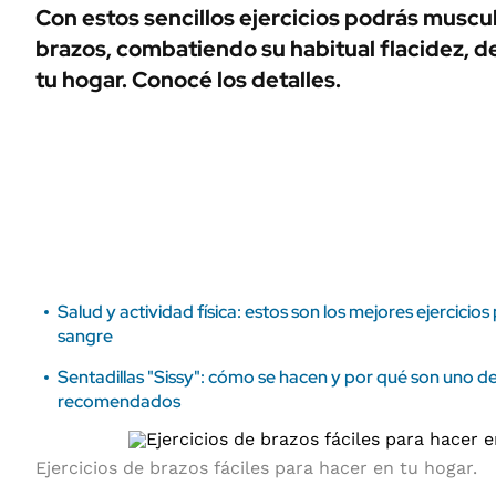
ÁMBITO DEBATE
Con estos sencillos ejercicios podrás muscu
Municipios
brazos, combatiendo su habitual flacidez, 
MEDIAKIT AMBITO DEBATE
URUGUAY
tu hogar. Conocé los detalles.
Salud y actividad física: estos son los mejores ejercicios 
sangre
Sentadillas "Sissy": cómo se hacen y por qué son uno de 
recomendados
Ejercicios
de brazos fáciles para hacer en tu
hogar
.