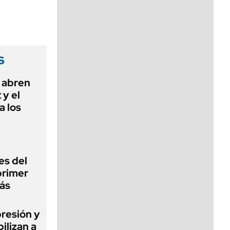
viernes de 10 a 18
s
 abren
 y el
a los
es del
primer
ás
presión y
ilizan a