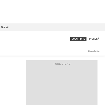
Brasil
SUSCRIBITE
INGRESÁ
SUMATE A LA COMUNIDAD
Newsletter
DE ÁMBITO
LES
ACCESO FULL - $1.800/MES
ES
CORPORATIVO - CONSULTAR
Si tenés dudas comunicate
con nosotros a
IOS
suscripciones@ambito.com.ar
Llamanos al (54) 11 4556-
9147/48 o
al (54) 11 4449-3256 de lunes a