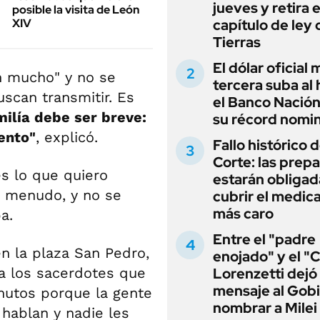
jueves y retira e
posible la visita de León
XIV
capítulo de ley 
Tierras
El dólar oficial
n mucho" y no se
tercera suba al 
scan transmitir. Es
el Banco Nación
ilía debe ser breve:
su récord nomin
ento"
, explicó.
Fallo histórico d
Corte: las prep
s lo que quiero
estarán obligad
 a menudo, y no se
cubrir el medi
más caro
a.
Entre el "padre
n la plaza San Pedro,
enojado" y el "C
o a los sacerdotes que
Lorenzetti dejó
mensaje al Gobi
nutos porque la gente
nombrar a Milei
hablan y nadie les