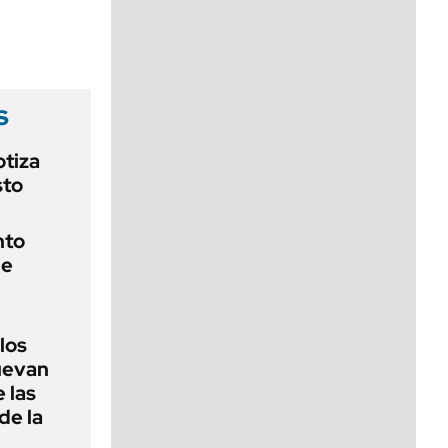
viernes de 10 a 18
s
otiza
sto
nto
de
 los
nuevan
 las
de la