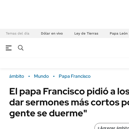
Temas del día
Dólar en vivo
Ley de Tierras
Papa León 
NEGOCIOS
ÚLTIMAS NOTICIAS
Especiales Ámbito
ECONOMÍA
ámbito
Mundo
Papa Francisco
Real Estate
Banco de Datos
El papa Francisco pidió a l
Sustentabilidad
Campo
dar sermones más cortos p
Seguros
FINANZAS
ENERGY REPORT
gente se duerme"
Dólar
POLÍTICA
Mercados
+
Agregar ámbito
Nacional