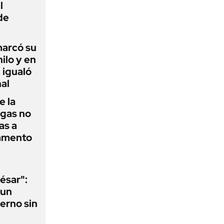
l
de
 marcó su
hilo y en
 igualó
al
e la
agas no
as a
camento
ésar":
 un
erno sin