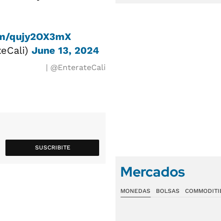
com/qujy2OX3mX
teCali)
June 13, 2024
@EnterateCali
SUSCRIBITE
Mercados
MONEDAS
BOLSAS
COMMODITI