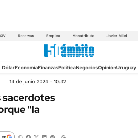
XIV
Reservas
Empleo
Monotributo
Javier Milei
Anuario autos 2026
Dólar
Economía
Finanzas
Política
Negocios
Opinión
Uruguay
TECNOLOGÍA
NOVEDADES FISCA
MÉXICO
14 de junio 2024 - 10:32
EDICTOS JUDICIAL
OPINIÓN
os sacerdotes
MULTAS
MUNDO
orque "la
LICITACIONES
INFORMACIÓN GENERAL
CUADROS TARIFAR
ESPECTÁCULOS
RECALL
DEPORTES
 en