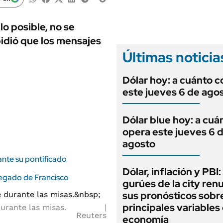
ANUARIO 2025
LIFESTYLE
EDICIÓN IMPRESA
AUTOS
 lo posible, no se
idió que los mensajes
Últimas noticia
Dólar hoy: a cuánto c
este jueves 6 de ago
Dólar blue hoy: a cuá
opera este jueves 6 
agosto
ante su pontificado
Dólar, inflación y PBI:
 legado de Francisco
gurúes de la city re
sus pronósticos sobre
principales variables 
durante las misas.
Reuters
economía