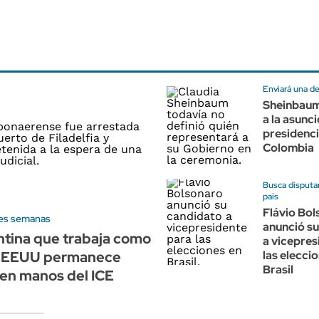
Enviará una de
Sheinbaum 
a la asunc
presidenci
Colombia
Busca disputar
país
Flávio Bo
res semanas
anunció s
tina que trabaja como
a vicepres
n EEUU permanece
las elecci
Brasil
en manos del ICE