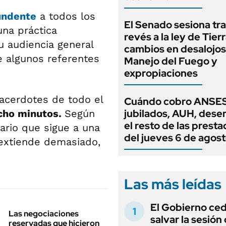
undente
a todos los
El Senado sesiona tra
na práctica
revés a la ley de Tierr
u audiencia general
cambios en desalojos,
e algunos referentes
Manejo del Fuego y
expropiaciones
sacerdotes de todo el
Cuándo cobro ANSES
jubilados, AUH, dese
cho minutos.
Según
el resto de las prest
tario que sigue a una
del jueves 6 de agos
e extiende demasiado,
Las más leídas
El Gobierno ce
Las negociaciones
salvar la sesión
reservadas que hicieron