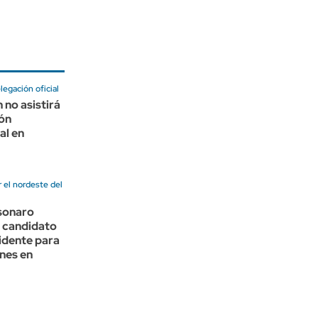
legación oficial
no asistirá
ión
al en
 el nordeste del
lsonaro
u candidato
idente para
ones en