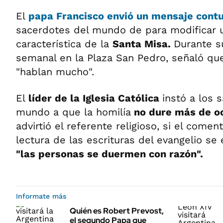
El
papa Francisco
envió un mensaje cont
sacerdotes del mundo de para modificar u
característica de la
Santa Misa.
Durante s
semanal en la Plaza San Pedro, señaló qu
"hablan mucho".
El
líder de la Iglesia Católica
instó a los 
mundo a que la homilía
no dure más de o
advirtió el referente religioso, si el comen
lectura de las escrituras del evangelio s
"las personas se duermen con razón".
Informate más
Quién es Robert Prevost,
el segundo Papa que