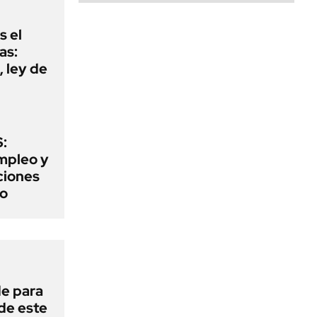
s el
as:
 ley de
:
mpleo y
aciones
to
de para
 de este