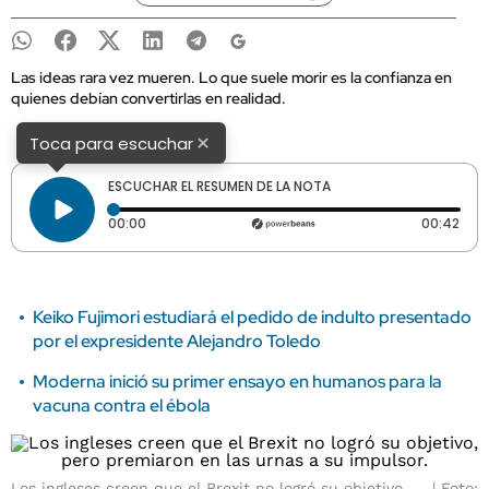
Las ideas rara vez mueren. Lo que suele morir es la confianza en
quienes debían convertirlas en realidad.
×
Toca para escuchar
ESCUCHAR EL RESUMEN DE LA NOTA
Tiempo transcurrido: 0 segundos
Dura
00:00
00:42
Keiko Fujimori estudiará el pedido de indulto presentado
por el expresidente Alejandro Toledo
Moderna inició su primer ensayo en humanos para la
vacuna contra el ébola
Los ingleses creen que el Brexit no logró su objetivo,
Foto: