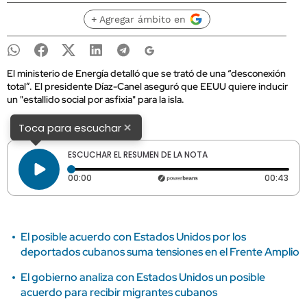
+ Agregar ámbito en
El ministerio de Energía detalló que se trató de una “desconexión
total”. El presidente Díaz-Canel aseguró que EEUU quiere inducir
un "estallido social por asfixia" para la isla.
×
Toca para escuchar
ESCUCHAR EL RESUMEN DE LA NOTA
Tiempo transcurrido: 0 segundos
Dura
00:00
00:43
El posible acuerdo con Estados Unidos por los
deportados cubanos suma tensiones en el Frente Amplio
El gobierno analiza con Estados Unidos un posible
acuerdo para recibir migrantes cubanos