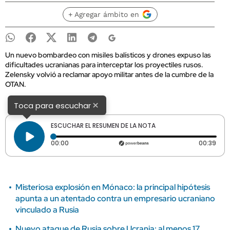
+ Agregar ámbito en
Un nuevo bombardeo con misiles balísticos y drones expuso las
dificultades ucranianas para interceptar los proyectiles rusos.
Zelensky volvió a reclamar apoyo militar antes de la cumbre de la
OTAN.
×
Toca para escuchar
ESCUCHAR EL RESUMEN DE LA NOTA
Tiempo transcurrido: 0 segundos
Dura
00:00
00:39
Misteriosa explosión en Mónaco: la principal hipótesis
apunta a un atentado contra un empresario ucraniano
vinculado a Rusia
Nuevo ataque de Rusia sobre Ucrania: al menos 17