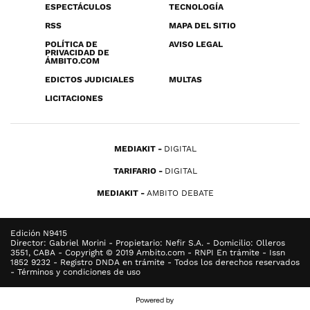
ESPECTÁCULOS
TECNOLOGÍA
RSS
MAPA DEL SITIO
POLÍTICA DE
AVISO LEGAL
PRIVACIDAD DE
ÁMBITO.COM
EDICTOS JUDICIALES
MULTAS
LICITACIONES
MEDIAKIT
DIGITAL
TARIFARIO
DIGITAL
MEDIAKIT
AMBITO DEBATE
Edición N9415
Director: Gabriel Morini - Propietario: Nefir S.A. - Domicilio: Olleros
3551, CABA - Copyright © 2019 Ambito.com - RNPI En trámite - Issn
1852 9232 - Registro DNDA en trámite - Todos los derechos reservados
- Términos y condiciones de uso