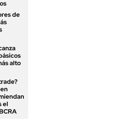
dos
ores de
más
s
lcanza
básicos
más alto
 trade?
 en
omiendan
s el
l BCRA