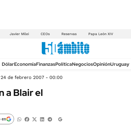
Javier Milei
CEOs
Reservas
Papa León XIV
Anuario autos 2026
Dólar
Economía
Finanzas
Política
Negocios
Opinión
Uruguay
TECNOLOGÍA
NOVEDADES FISCA
MÉXICO
24 de febrero 2007 - 00:00
EDICTOS JUDICIAL
OPINIÓN
 a Blair el
MULTAS
MUNDO
LICITACIONES
INFORMACIÓN GENERAL
CUADROS TARIFAR
ESPECTÁCULOS
 en
RECALL
DEPORTES