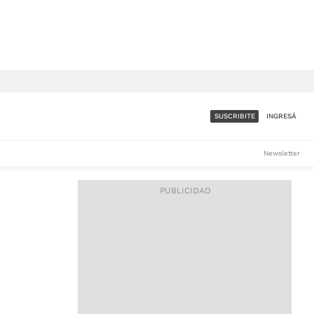
SUSCRIBITE
INGRESÁ
SUMATE A LA COMUNIDAD
Newsletter
DE ÁMBITO
LES
ACCESO FULL - $1.800/MES
ES
CORPORATIVO - CONSULTAR
Si tenés dudas comunicate
con nosotros a
IOS
suscripciones@ambito.com.ar
Llamanos al (54) 11 4556-
9147/48 o
al (54) 11 4449-3256 de lunes a