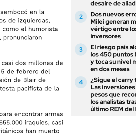
desaire de alia
desembocó en la
Dos nuevos err
os de izquierdas,
Milei generan 
vértigo entre lo
, como el humorista
inversores
, pronunciaron
El riesgo país a
los 450 puntos 
y toca su nivel 
 casi dos millones de
en dos meses
15 de febrero del
¿Sigue el carry
sión de Blair de
Las inversiones
testa pacifista de la
pesos que rec
los analistas tra
último REM de
 para encontrar armas
55.000 iraquíes, casi
itánicos han muerto