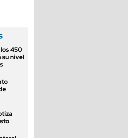
viernes de 10 a 18
s
 los 450
 su nivel
s
nto
 de
otiza
osto