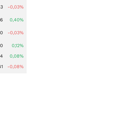
33
-0,03%
66
0,40%
00
-0,03%
90
0,12%
14
0,08%
41
-0,08%