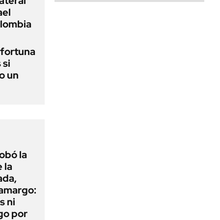
ateral
ael
olombia
a fortuna
 si
o un
obó la
 la
ada,
 amargo:
s ni
go por