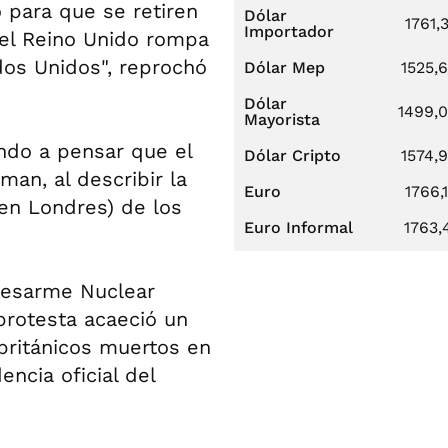
 para que se retiren
Dólar
1761,
Importador
 el Reino Unido rompa
ados Unidos", reprochó
Dólar Mep
1525,
Dólar
1499,
Mayorista
do a pensar que el
Dólar Cripto
1574,
man, al describir la
Euro
1766,
en Londres) de los
Euro Informal
1763,
Desarme Nuclear
 protesta acaeció un
ritánicos muertos en
ncia oficial del