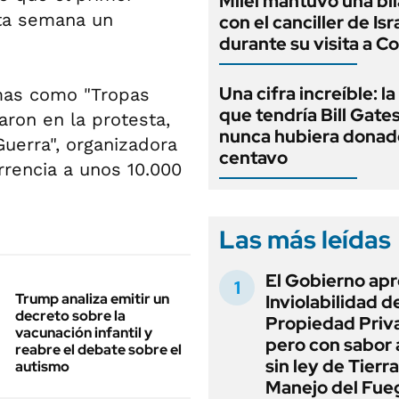
Milei mantuvo una bil
esta semana un
con el canciller de Isr
durante su visita a C
Una cifra increíble: l
amas como "Tropas
que tendría Bill Gates
aron en la protesta,
nunca hubiera donad
Guerra", organizadora
centavo
urrencia a unos 10.000
Las más leídas
El Gobierno apr
Trump analiza emitir un
Inviolabilidad de
decreto sobre la
Propiedad Priv
vacunación infantil y
pero con sabor
reabre el debate sobre el
sin ley de Tierra
autismo
Manejo del Fue