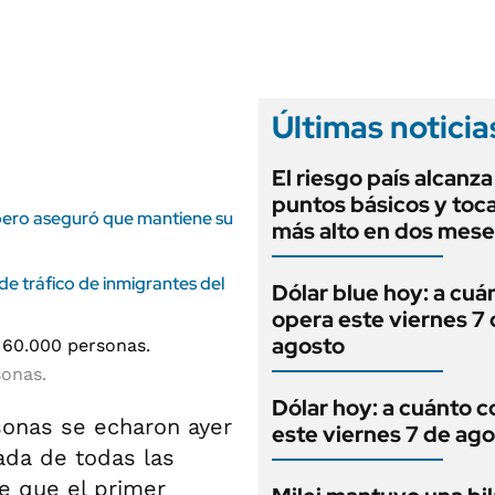
ANUARIO 2025
LIFESTYLE
EDICIÓN IMPRESA
AUTOS
Últimas noticia
El riesgo país alcanza
puntos básicos y toca
pero aseguró que mantiene su
más alto en dos mese
e tráfico de inmigrantes del
Dólar blue hoy: a cuá
opera este viernes 7
agosto
sonas.
Dólar hoy: a cuánto c
sonas se echaron ayer
este viernes 7 de ag
rada de todas las
e que el primer