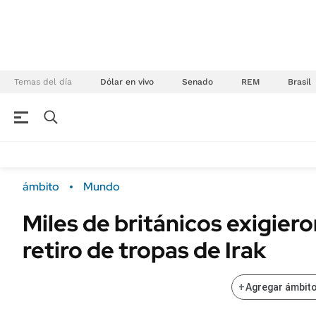
Temas del día
Dólar en vivo
Senado
REM
Brasil
NEGOCIOS
ÚLTIMAS NOTICIAS
Especiales Ámbito
ECONOMÍA
ámbito
Mundo
Real Estate
Banco de Datos
Miles de británicos exigieron
Sustentabilidad
Campo
retiro de tropas de Irak
Seguros
FINANZAS
ENERGY REPORT
Dólar
+
Agregar ámbito
POLÍTICA
Mercados
Nacional