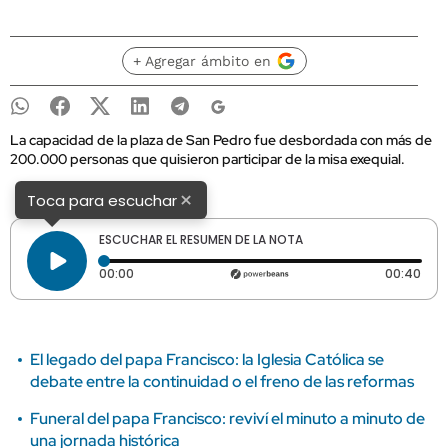
+ Agregar ámbito en
La capacidad de la plaza de San Pedro fue desbordada con más de
200.000 personas que quisieron participar de la misa exequial.
×
Toca para escuchar
ESCUCHAR EL RESUMEN DE LA NOTA
Tiempo transcurrido: 0 segundos
Dura
00:00
00:40
El legado del papa Francisco: la Iglesia Católica se
debate entre la continuidad o el freno de las reformas
Funeral del papa Francisco: reviví el minuto a minuto de
una jornada histórica