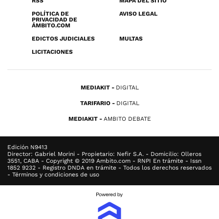
RSS
MAPA DEL SITIO
POLÍTICA DE
AVISO LEGAL
PRIVACIDAD DE
ÁMBITO.COM
EDICTOS JUDICIALES
MULTAS
LICITACIONES
MEDIAKIT
DIGITAL
TARIFARIO
DIGITAL
MEDIAKIT
AMBITO DEBATE
Edición N9413
Director: Gabriel Morini - Propietario: Nefir S.A. - Domicilio: Olleros
3551, CABA - Copyright © 2019 Ambito.com - RNPI En trámite - Issn
1852 9232 - Registro DNDA en trámite - Todos los derechos reservados
- Términos y condiciones de uso