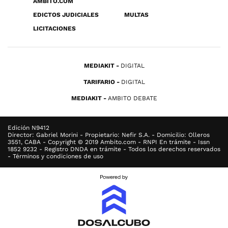
ÁMBITO.COM
EDICTOS JUDICIALES
MULTAS
LICITACIONES
MEDIAKIT
DIGITAL
TARIFARIO
DIGITAL
MEDIAKIT
AMBITO DEBATE
Edición N9412
Director: Gabriel Morini - Propietario: Nefir S.A. - Domicilio: Olleros
3551, CABA - Copyright © 2019 Ambito.com - RNPI En trámite - Issn
1852 9232 - Registro DNDA en trámite - Todos los derechos reservados
- Términos y condiciones de uso