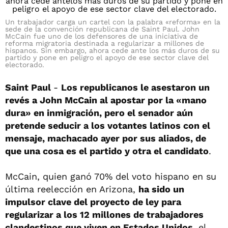
Un trabajador carga un cartel con la palabra «reforma» en la
sede de la convención republicana de Saint Paul. John
McCain fue uno de los defensores de una iniciativa de
reforma migratoria destinada a regularizar a millones de
hispanos. Sin embargo, ahora cede ante los más duros de su
partido y pone en peligro el apoyo de ese sector clave del
electorado.
Saint Paul
-
Los republicanos le asestaron un
revés a John McCain al apostar por la «mano
dura» en inmigración, pero el senador aún
pretende seducir a los votantes latinos con el
mensaje, machacado ayer por sus aliados, de
que una cosa es el partido y otra el candidato
.
McCain, quien ganó 70% del voto hispano en su
última reelección en Arizona,
ha sido un
impulsor clave del proyecto de ley para
regularizar a los 12 millones de trabajadores
clandestinos que viven en Estados Unidos
, el