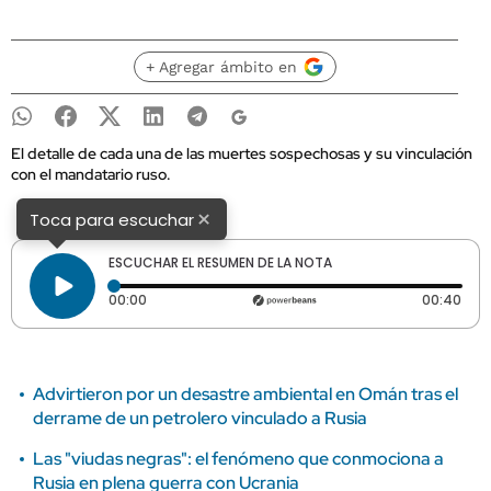
+ Agregar ámbito en
El detalle de cada una de las muertes sospechosas y su vinculación
con el mandatario ruso.
×
Toca para escuchar
ESCUCHAR EL RESUMEN DE LA NOTA
Tiempo transcurrido: 0 segundos
Dura
00:00
00:40
Advirtieron por un desastre ambiental en Omán tras el
derrame de un petrolero vinculado a Rusia
Las "viudas negras": el fenómeno que conmociona a
Rusia en plena guerra con Ucrania