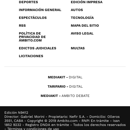
DEPORTES
EDICIÓN IMPRESA
INFORMACIÓN GENERAL
AUTOS
ESPECTÁCULOS
TECNOLOGÍA
RSS
MAPA DEL SITIO
POLÍTICA DE
AVISO LEGAL
PRIVACIDAD DE
ÁMBITO.COM
EDICTOS JUDICIALES
MULTAS
LICITACIONES
MEDIAKIT
DIGITAL
TARIFARIO
DIGITAL
MEDIAKIT
AMBITO DEBATE
Edición N9412
Director: Gabriel Morini - Propietario: Nefir S.A. - Domicilio: Olleros
3551, CABA - Copyright © 2019 Ambito.com - RNPI En trámite - Issn
1852 9232 - Registro DNDA en trámite - Todos los derechos reservados
- Términos y condiciones de uso