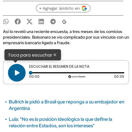
+ Agregar ámbito en
Así lo reveló una reciente encuesta, a tres meses de los comicios
presidenciales. Bolsonaro se vio complicado por sus vínculos con un
empresario bancario ligado a fraude.
×
Toca para escuchar
ESCUCHAR EL RESUMEN DE LA NOTA
Tiempo transcurrido: 0 segundos
Dura
00:00
00:39
Bullrich le pidió a Brasil que reponga a su embajador en
Argentina
Lula: "No es la posición ideológica la que define la
relación entre Estados, son los intereses"