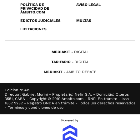
POLÍTICA DE
AVISO LEGAL
PRIVACIDAD DE
ÁMBITO.COM
EDICTOS JUDICIALES
MULTAS
LICITACIONES
MEDIAKIT
DIGITAL
TARIFARIO
DIGITAL
MEDIAKIT
AMBITO DEBATE
Edición N9415
Director: Gabriel Morini - Propietario: Nefir S.A. - Domicilio: Olleros
3551, CABA - Copyright © 2019 Ambito.com - RNPI En trámite - Issn
1852 9232 - Registro DNDA en trámite - Todos los derechos reservados
- Términos y condiciones de uso