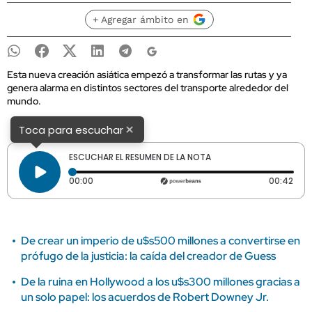
+ Agregar ámbito en
Esta nueva creación asiática empezó a transformar las rutas y ya
genera alarma en distintos sectores del transporte alrededor del
mundo.
×
Toca para escuchar
ESCUCHAR EL RESUMEN DE LA NOTA
Tiempo transcurrido: 0 segundos
Dura
00:00
00:42
De crear un imperio de u$s500 millones a convertirse en
prófugo de la justicia: la caída del creador de Guess
De la ruina en Hollywood a los u$s300 millones gracias a
un solo papel: los acuerdos de Robert Downey Jr.