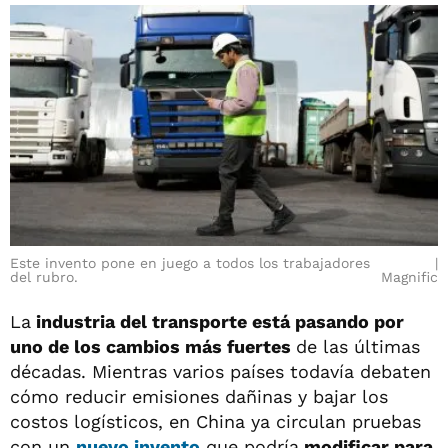
Este invento pone en juego a todos los trabajadores
del rubro.
Magnific
La
industria del transporte está pasando por
uno de los cambios más fuertes
de las últimas
décadas. Mientras varios países todavía debaten
cómo reducir emisiones dañinas y bajar los
costos logísticos, en China ya circulan pruebas
con un
nuevo invento
que podría
modificar para