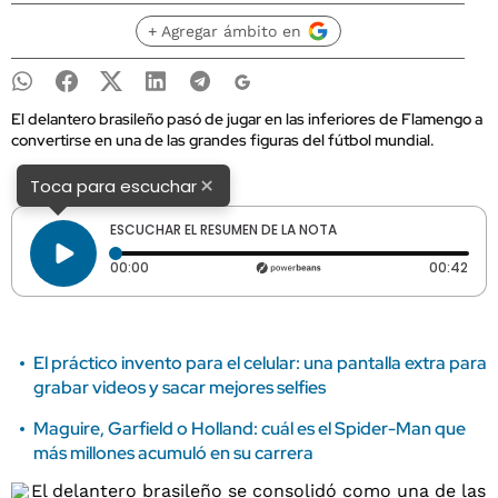
+ Agregar ámbito en
El delantero brasileño pasó de jugar en las inferiores de Flamengo a
convertirse en una de las grandes figuras del fútbol mundial.
×
Toca para escuchar
ESCUCHAR EL RESUMEN DE LA NOTA
Tiempo transcurrido: 0 segundos
Dura
00:00
00:42
El práctico invento para el celular: una pantalla extra para
grabar videos y sacar mejores selfies
Maguire, Garfield o Holland: cuál es el Spider-Man que
más millones acumuló en su carrera