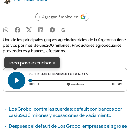
+ Agregar ámbito en
Uno de los principales grupos agroindustriales de la Argentina tiene
pasivos por más de u$s200 millones. Productores agropecuarios,
proveedores y bancos, afectados.
×
Toca para escuchar
ESCUCHAR EL RESUMEN DE LA NOTA
Tiempo transcurrido: 0 segundos
Dura
00:00
00:42
Los Grobo, contra las cuerdas: default con bancos por
casi u$s30 millones y acusaciones de vaciamiento
Después del default de Los Grobo: empresas del agro se