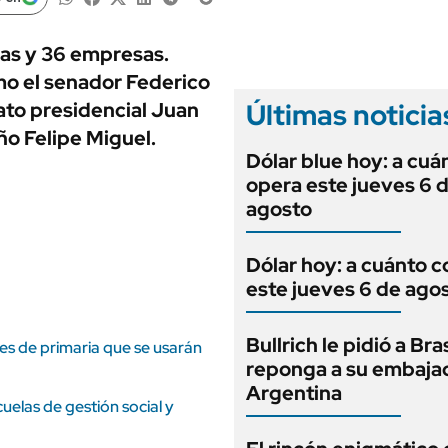
ANUARIO 2025
LIFESTYLE
EDICIÓN IMPRESA
AUTOS
nas y 36 empresas.
mo el senador Federico
Últimas noticia
ato presidencial Juan
ño Felipe Miguel.
Dólar blue hoy: a cuá
opera este jueves 6 
agosto
Dólar hoy: a cuánto c
este jueves 6 de ago
Bullrich le pidió a Bra
res de primaria que se usarán
reponga a su embaja
Argentina
uelas de gestión social y