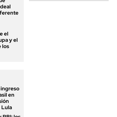
 de
ideal
iferente
e el
lupa y el
 los
l ingreso
sil en
sión
 Lula
y PBI: los