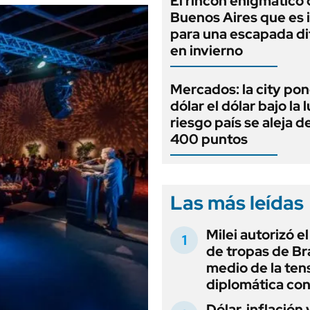
El rincón enigmático
Buenos Aires que es 
para una escapada d
en invierno
Mercados: la city pon
dólar el dólar bajo la 
riesgo país se aleja de
400 puntos
Las más leídas
Milei autorizó e
de tropas de Bra
medio de la ten
diplomática con
Dólar, inflación 