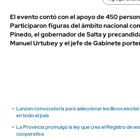
ÁMBITO DEBATE
Municipios
MEDIAKIT AMBITO DEBATE
El evento contó con el apoyo de 450 perso
URUGUAY
Participaron figuras del ámbito nacional co
Pinedo, el gobernador de Salta y precandid
Manuel Urtubey y el jefe de Gabinete porte
Lanzan convocatoria para seleccionar los libros escola
en todo el país
La Provincia promulgó la ley que crea el Registro de esc
cooperativa