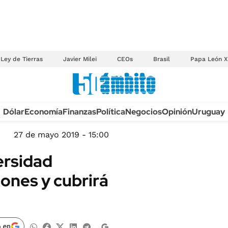
Ley de Tierras
Javier Milei
CEOs
Brasil
Papa León X
Anuario autos 2026
Dólar
Economía
Finanzas
Política
Negocios
Opinión
Uruguay
TECNOLOGÍA
NOVEDADES FISCA
MÉXICO
27 de mayo 2019 - 15:00
EDICTOS JUDICIAL
OPINIÓN
ersidad
MULTAS
MUNDO
lones y cubrirá
LICITACIONES
INFORMACIÓN GENERAL
CUADROS TARIFAR
ESPECTÁCULOS
RECALL
DEPORTES
 en