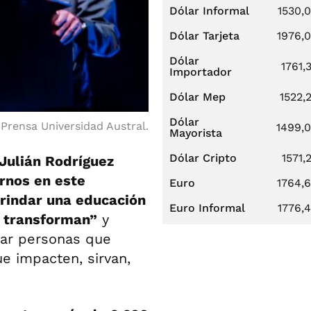
Dólar Informal
1530,
Dólar Tarjeta
1976,
Dólar
1761,
Importador
Dólar Mep
1522,
Dólar
Prensa Universidad Austral.
1499,
Mayorista
Dólar Cripto
1571,
Julián Rodríguez
rnos en este
Euro
1764,
rindar una educación
Euro Informal
1776,
e transforman”
y
mar personas que
e impacten, sirvan,