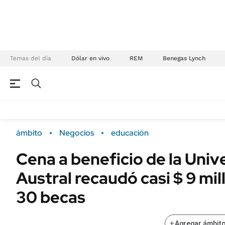
Temas del día
Dólar en vivo
REM
Benegas Lynch
NEGOCIOS
ÚLTIMAS NOTICIAS
Especiales Ámbito
ECONOMÍA
ámbito
Negocios
educación
Real Estate
Banco de Datos
Cena a beneficio de la Univ
Sustentabilidad
Campo
Austral recaudó casi $ 9 mil
Seguros
FINANZAS
ENERGY REPORT
30 becas
Dólar
POLÍTICA
Mercados
+
Agregar ámbito
Nacional