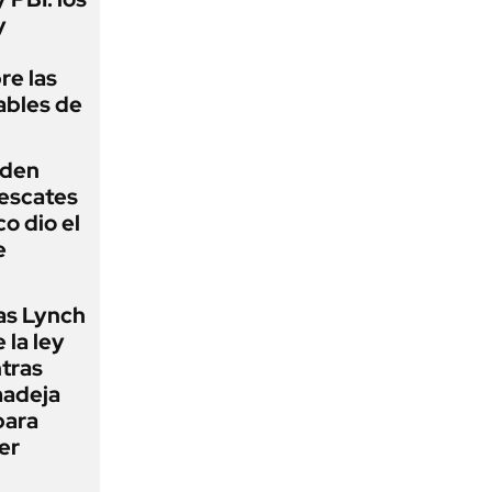
y
re las
ables de
iden
rescates
o dio el
e
as Lynch
 la ley
ntras
madeja
para
er