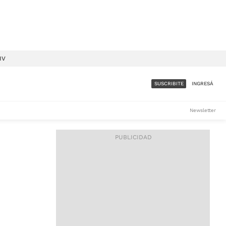
IV
SUSCRIBITE
INGRESÁ
SUMATE A LA COMUNIDAD
Newsletter
DE ÁMBITO
LES
ACCESO FULL - $1.800/MES
ES
CORPORATIVO - CONSULTAR
Si tenés dudas comunicate
con nosotros a
IOS
suscripciones@ambito.com.ar
Llamanos al (54) 11 4556-
9147/48 o
al (54) 11 4449-3256 de lunes a