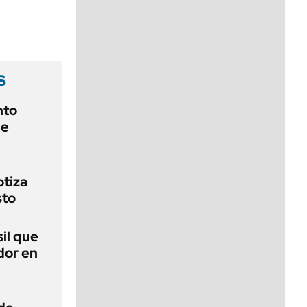
viernes de 10 a 18
s
nto
de
otiza
sto
sil que
dor en