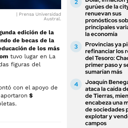
gurúes de la cit
renuevan sus
Prensa Universidad
Austral.
pronósticos sob
principales vari
gunda edición de la
la economía
ondo de becas de la
Provincias ya p
 educación de los más
refinanciar los 
com
tuvo lugar en La
del Tesoro: Chac
das figuras del
primer paso y s
sumarían más
Joaquín Beneg
ontó con el apoyo de
ataca la caída de
 aportaron
$
de Tierras, mie
encabeza una 
letas.
de sociedades 
explotar y vend
campos