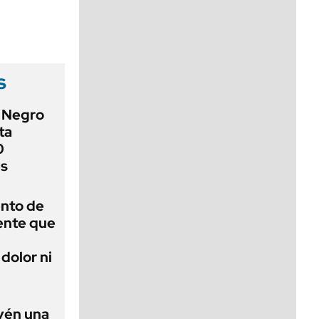
viernes de 10 a 18
s
o Negro
ta
0
es
ento de
gente que
dolor ni
evén una