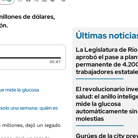
ANUARIO 2025
LIFESTYLE
EDICIÓN IMPRESA
AUTOS
illones de dólares,
ón.
Últimas noticia
La Legislatura de Rí
aprobó el pase a plan
Duración: 47 segundos
00:47
permanente de 4.20
trabajadores estatal
El revolucionario inv
que mide la glucosa
salud: el anillo inteli
mide la glucosa
 solo una semana: quién es
automáticamente sin 
molestias
Gurúes de la city pr