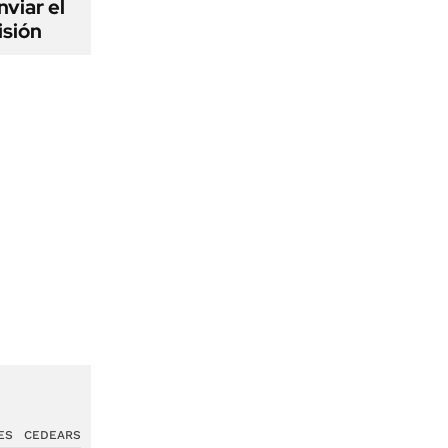
viar el
isión
ES
CEDEARS