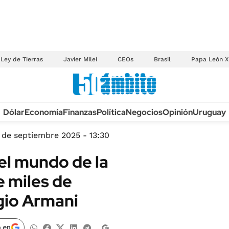
Ley de Tierras
Javier Milei
CEOs
Brasil
Papa León X
Anuario autos 2026
Dólar
Economía
Finanzas
Política
Negocios
Opinión
Uruguay
TECNOLOGÍA
NOVEDADES FISCA
MÉXICO
 de septiembre 2025 - 13:30
EDICTOS JUDICIAL
OPINIÓN
el mundo de la
MULTAS
MUNDO
e miles de
LICITACIONES
INFORMACIÓN GENERAL
rgio Armani
CUADROS TARIFAR
ESPECTÁCULOS
RECALL
DEPORTES
 en