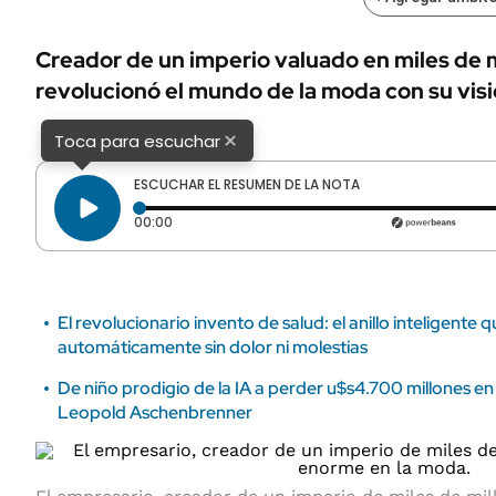
ÁMBITO DEBATE
Municipios
MEDIAKIT AMBITO DEBATE
Creador de un imperio valuado en miles de m
URUGUAY
revolucionó el mundo de la moda con su visi
×
Toca para escuchar
ESCUCHAR EL RESUMEN DE LA NOTA
Tiempo transcurrido: 0 segundos
00:00
El revolucionario invento de salud: el anillo inteligente 
automáticamente sin dolor ni molestias
De niño prodigio de la IA a perder u$s4.700 millones en
Leopold Aschenbrenner