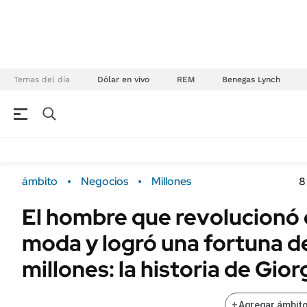
Temas del día
Dólar en vivo
REM
Benegas Lynch
NEGOCIOS
ÚLTIMAS NOTICIAS
Especiales Ámbito
ECONOMÍA
ámbito
Negocios
Millones
8
Real Estate
Banco de Datos
El hombre que revolucionó 
Sustentabilidad
Campo
moda y logró una fortuna d
Seguros
FINANZAS
ENERGY REPORT
millones: la historia de Gio
Dólar
POLÍTICA
Mercados
+
Agregar ámbito
Nacional