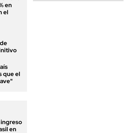
0% en
 el
 de
initivo
aís
s que el
lave"
l ingreso
sil en