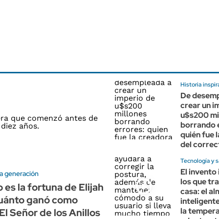
Historia inspi
De desemp
crear un i
u$s200 mi
borrando 
quién fue 
del correc
Tecnología y s
El invento
a generación
los que tr
 es la fortuna de Elijah
casa: el a
uánto ganó como
inteligent
la tempera
El Señor de los Anillos