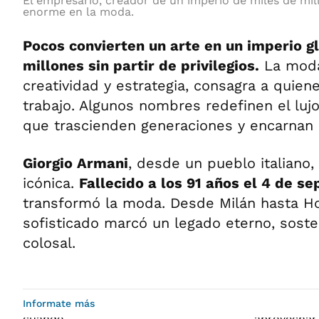
El empresario, creador de un imperio de miles de mil
enorme en la moda.
Pocos convierten un arte en un imperio g
millones sin partir de privilegios.
La moda,
creatividad y estrategia, consagra a quien
trabajo. Algunos nombres redefinen el luj
que trascienden generaciones y encarnan l
Giorgio Armani
, desde un pueblo italiano,
icónica.
Fallecido a los 91 años el 4 de s
transformó la moda. Desde Milán hasta Ho
sofisticado marcó un legado eterno, sost
colosal.
Informate más