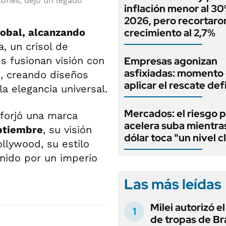
lones, dejó un legado
inflación menor al 3
2026, pero recortaron
lobal, alcanzando
crecimiento al 2,7%
 un crisol de
es fusionan visión con
Empresas agonizan
asfixiadas: momento
o, creando diseños
aplicar el rescate def
a elegancia universal.
Mercados: el riesgo p
 forjó una marca
acelera suba mientra
eptiembre
, su visión
dólar toca "un nivel c
llywood, su estilo
enido por un imperio
Las más leídas
Milei autorizó e
de tropas de Bra