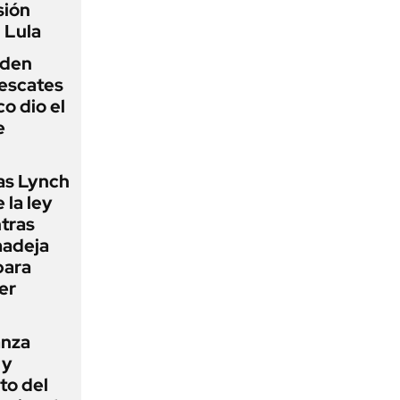
sión
 Lula
iden
rescates
o dio el
e
as Lynch
 la ley
ntras
madeja
para
er
anza
 y
to del