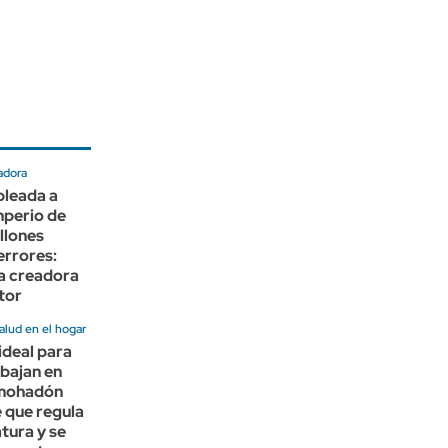
radora
leada a
mperio de
llones
errores:
la creadora
tor
alud en el hogar
 ideal para
abajan en
lmohadón
e que regula
tura y se