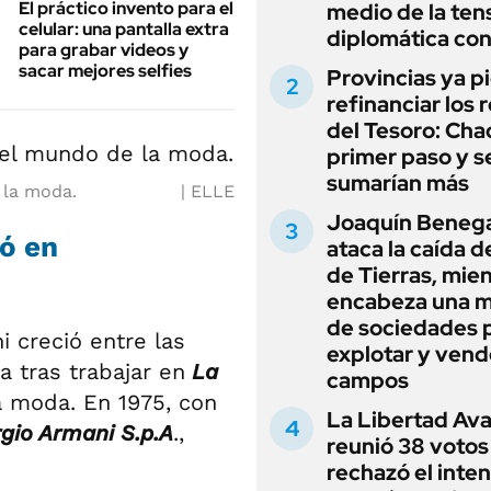
El práctico invento para el
medio de la ten
celular: una pantalla extra
diplomática con
para grabar videos y
sacar mejores selfies
Provincias ya p
refinanciar los 
del Tesoro: Chac
primer paso y s
sumarían más
 la moda.
ELLE
Joaquín Beneg
ó en
ataca la caída de
de Tierras, mie
encabeza una 
de sociedades 
i creció entre las
explotar y vend
a tras trabajar en
La
campos
a moda. En 1975, con
La Libertad Av
gio Armani S.p.A
.,
reunió 38 votos
rechazó el inten