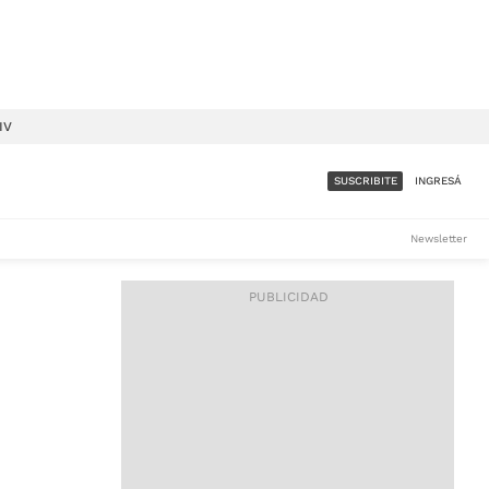
IV
SUSCRIBITE
INGRESÁ
SUMATE A LA COMUNIDAD
Newsletter
DE ÁMBITO
LES
ACCESO FULL - $1.800/MES
ES
CORPORATIVO - CONSULTAR
Si tenés dudas comunicate
con nosotros a
IOS
suscripciones@ambito.com.ar
Llamanos al (54) 11 4556-
9147/48 o
al (54) 11 4449-3256 de lunes a