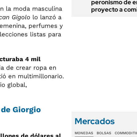
peronismo de en
ron la moda masculina
proyecto a com
can Gigolo
lo lanzó a
 femenina, perfumes y
lecciones listas para
cturaba 4 mil
a de crear ropa en
tió en multimillonario.
o global,
 de Giorgio
Mercados
MONEDAS
BOLSAS
COMMODITI
illones de dólares al