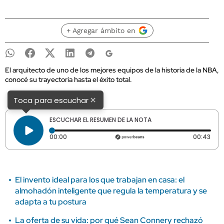
+ Agregar ámbito en
El arquitecto de uno de los mejores equipos de la historia de la NBA,
conocé su trayectoria hasta el éxito total.
×
Toca para escuchar
ESCUCHAR EL RESUMEN DE LA NOTA
Tiempo transcurrido: 0 segundos
Dura
00:00
00:43
El invento ideal para los que trabajan en casa: el
almohadón inteligente que regula la temperatura y se
adapta a tu postura
La oferta de su vida: por qué Sean Connery rechazó