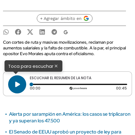
+ Agregar ámbito en
Con cortes de ruta y masivas movilizaciones, reclaman por
aumentos salariales y la falta de combustible. A la par, el principal
opositor Evo Morales aputa contra el oficialismo.
×
Toca para escuchar
ESCUCHAR EL RESUMEN DE LA NOTA
Tiempo transcurrido: 0 segundos
Dura
00:00
00:45
Alerta por sarampión en América: los casos se triplicaron
y ya superan los 47.500
El Senado de EEUU aprobó un proyecto de ley para