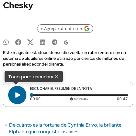
Chesky
+ Agregar ámbito en
Este magnate estadounidense dio vuelta un rubro entero con un
sistema de alquileres online utilizado por cientos de millones de
personas alrededor del planeta.
×
Toca para escuchar
ESCUCHAR EL RESUMEN DE LA NOTA
Tiempo transcurrido: 0 segundos
Dura
00:00
00:47
De cuánto es la fortuna de Cynthia Erivo, la brillante
Elphaba que conquistó los cines