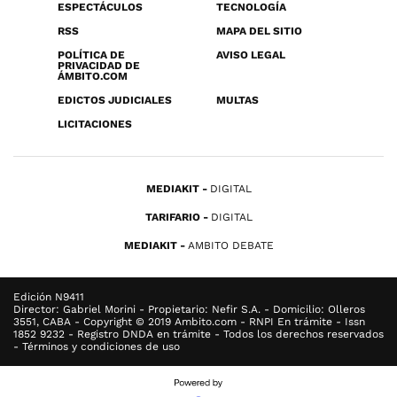
ESPECTÁCULOS
TECNOLOGÍA
RSS
MAPA DEL SITIO
POLÍTICA DE
AVISO LEGAL
PRIVACIDAD DE
ÁMBITO.COM
EDICTOS JUDICIALES
MULTAS
LICITACIONES
MEDIAKIT
DIGITAL
TARIFARIO
DIGITAL
MEDIAKIT
AMBITO DEBATE
Edición N9411
Director: Gabriel Morini - Propietario: Nefir S.A. - Domicilio: Olleros
3551, CABA - Copyright © 2019 Ambito.com - RNPI En trámite - Issn
1852 9232 - Registro DNDA en trámite - Todos los derechos reservados
- Términos y condiciones de uso