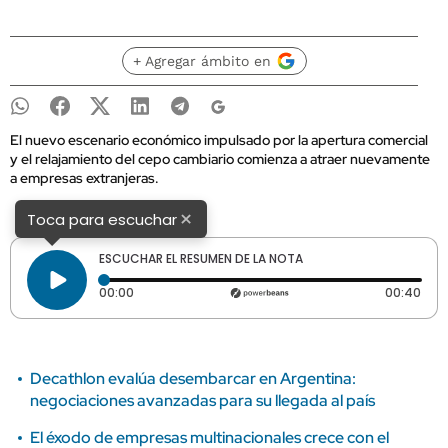
+ Agregar ámbito en
El nuevo escenario económico impulsado por la apertura comercial
y el relajamiento del cepo cambiario comienza a atraer nuevamente
a empresas extranjeras.
×
Toca para escuchar
ESCUCHAR EL RESUMEN DE LA NOTA
Tiempo transcurrido: 0 segundos
Dura
00:00
00:40
Decathlon evalúa desembarcar en Argentina:
negociaciones avanzadas para su llegada al país
El éxodo de empresas multinacionales crece con el