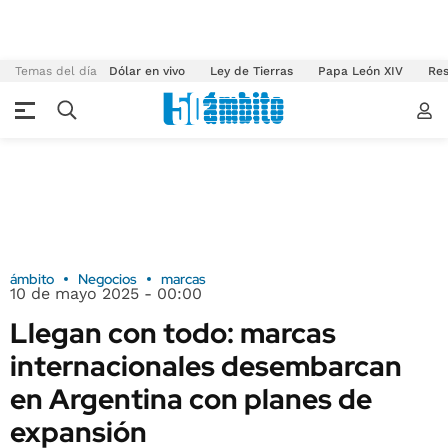
Temas del día
Dólar en vivo
Ley de Tierras
Papa León XIV
Res
ámbito
Negocios
marcas
10 de mayo 2025 - 00:00
Llegan con todo: marcas
internacionales desembarcan
en Argentina con planes de
expansión